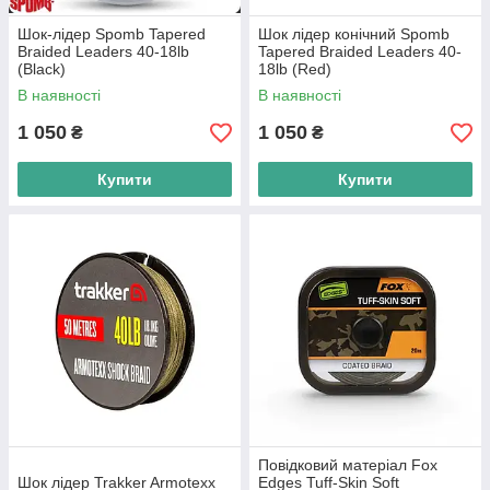
Шок-лідер Spomb Tapered
Шок лідер конічний Spomb
Braided Leaders 40-18lb
Tapered Braided Leaders 40-
(Black)
18lb (Red)
В наявності
В наявності
1 050
1 050
₴
₴
Купити
Купити
Повідковий матеріал Fox
Шок лідер Trakker Armotexx
Edges Tuff-Skin Soft