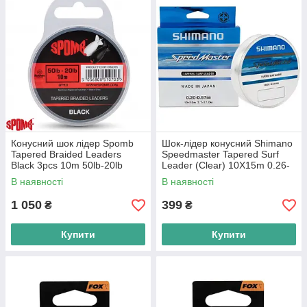
Конусний шок лідер Spomb
Шок-лідер конусний Shimano
Tapered Braided Leaders
Speedmaster Tapered Surf
Black 3pcs 10m 50lb-20lb
Leader (Clear) 10X15m 0.26-
0.57mm 4.6-17.0kg
В наявності
В наявності
1 050
399
₴
₴
Купити
Купити