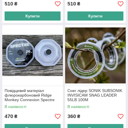
510
510
₴
₴
Купити
Купити
Повідцевий матеріал
Снег лідер SONIK SUBSONIK
флюрокарбоновий Ridge
INVISICAM SNAG LEADER
Monkey Connexion Spectre
55LB 100M
Fluorocarbon Hooklink 15lb
В наявності
В наявності
470
360
₴
₴