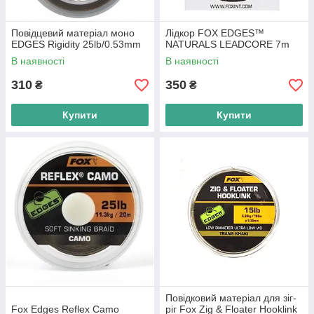
Повідцевий матеріал моно
Лідкор FOX EDGES™
EDGES Rigidity 25lb/0.53mm
NATURALS LEADCORE 7m
В наявності
В наявності
310
350
₴
₴
Купити
Купити
Повідковий матеріал для зіг-
Fox Edges Reflex Camo
ріг Fox Zig & Floater Hooklink