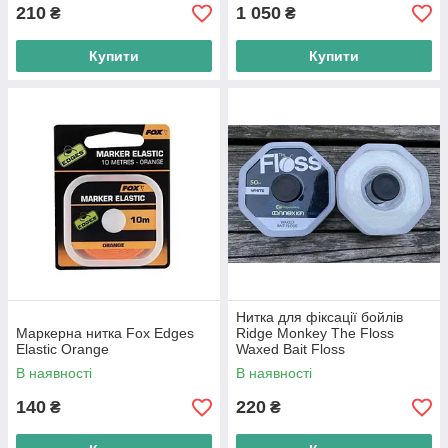
210
1 050
₴
₴
Купити
Купити
Нитка для фіксації бойлів
Маркерна нитка Fox Edges
Ridge Monkey The Floss
Elastic Orange
Waxed Bait Floss
В наявності
В наявності
140
220
₴
₴