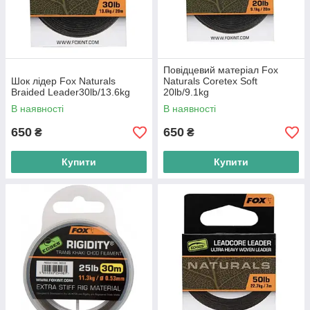
Повідцевий матеріал Fox
Шок лідер Fox Naturals
Naturals Coretex Soft
Braided Leader30lb/13.6kg
20lb/9.1kg
В наявності
В наявності
650
650
₴
₴
Купити
Купити