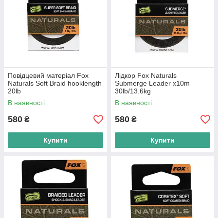
Повідцевий матеріал Fox
Лідкор Fox Naturals
Naturals Soft Braid hooklength
Submerge Leader x10m
20lb
30lb/13.6kg
В наявності
В наявності
580
580
₴
₴
Купити
Купити