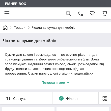
FISHER BOX
Товари
Чохли та сумки для меблів
Чохли та сумки для меблів
Сумки для крісел і розкладачок — це зручне рішення для
транспортування та зберігання рибальських меблів. Вони
забезпечують надійний захист крісел, ліжок і розкладачок від
бруду, вологи та механічних пошкоджень під час
перевезення. Сумки виготовлені з міцних, водостійких
матеріалів, мають посилені ручки, ремені для перенесення
Показати все
через плече, а також додаткові кишені для аксесуарів.
Ідеально підходять для організованих виїздів та тривалих
сесій на водоймах.
Сортування
0
Фільтри