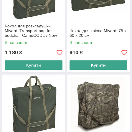
Чохол для розкладушки
Mivardi Transport bag for
Чохол для крісла Mivardi 75 х
bedchair CamoCODE / New
60 х 20 см
Dynasty Air8
В наявності
В наявності
1 180
910
₴
₴
Купити
Купити