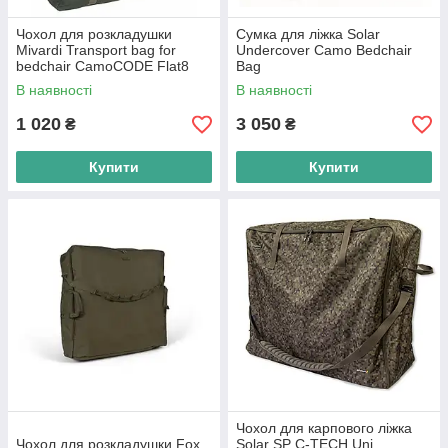
Чохол для розкладушки
Сумка для ліжка Solar
Mivardi Transport bag for
Undercover Camo Bedchair
bedchair CamoCODE Flat8
Bag
В наявності
В наявності
1 020
3 050
₴
₴
Купити
Купити
Чохол для карпового ліжка
Чохол для розкладушки Fox
Solar SP C-TECH Uni