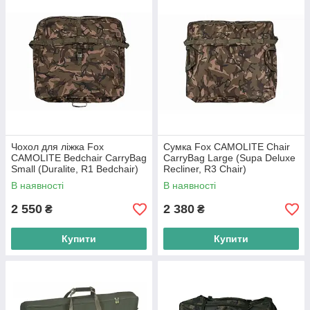
Чохол для ліжка Fox
Сумка Fox CAMOLITE Chair
CAMOLITE Bedchair CarryBag
CarryBag Large (Supa Deluxe
Small (Duralite, R1 Bedchair)
Recliner, R3 Chair)
В наявності
В наявності
2 550
2 380
₴
₴
Купити
Купити