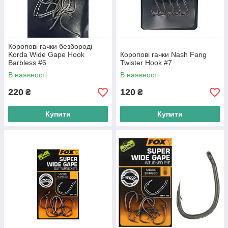
Коропові гачки безбороді
Korda Wide Gape Hook
Коропові гачки Nash Fang
Barbless #6
Twister Hook #7
В наявності
В наявності
220
120
₴
₴
Купити
Купити