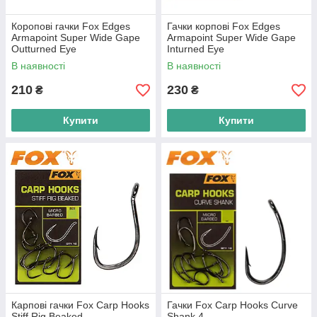
Коропові гачки Fox Edges
Гачки корпові Fox Edges
Armapoint Super Wide Gape
Armapoint Super Wide Gape
Outturned Eye
Inturned Eye
В наявності
В наявності
210
230
₴
₴
Купити
Купити
Карпові гачки Fox Carp Hooks
Гачки Fox Carp Hooks Curve
Stiff Rig Beaked
Shank 4