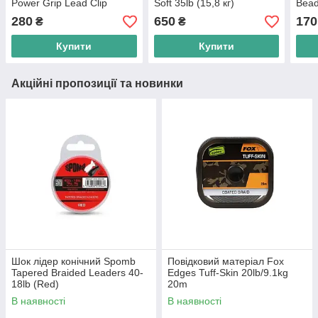
Power Grip Lead Clip
Soft 35lb (15,8 кг)
Bead
Leaders 75cm 50lb
280
650
170
₴
₴
Купити
Купити
Акційні пропозиції та новинки
Шок лідер конічний Spomb
Повідковий матеріал Fox
Tapered Braided Leaders 40-
Edges Tuff-Skin 20lb/9.1kg
18lb (Red)
20m
В наявності
В наявності