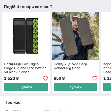
Подібні товари компанії
Повідниця Fox Edges
Повідниця Avid Carp
Коро
Large Rig and Disc Box inc
Reload Rig Case
Koru
50 pins / 7 discs
Loa
1 520
850
1 1
₴
₴
Купити
Купити
Про нас