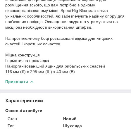
розміщення всього, що вам потрібно в одному
високоорганізованому місці. Speci Rig Blox має кілька
унікальних особливостей, які забезпечують надійну опору для
пов'язаних повідців. Оснащення акуратно утримуються на
місці без необхідності використання штифтів.
На протилежному боці розташовані відсіки для кінцевих
снастей і коротших оснасток.
Міцна конструкція
Герметична прокладка
Найорганізованіший ящик для рибальських снастей
116 мм (Д) x 295 мм (Ш) x 40 мм (В)
Приховати
Характеристики
Основні атрибути
Стан
Новий
Тип
Шухляда