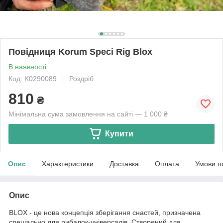
Повідниця Korum Speci Rig Blox
В наявності
Код: K0290089
Роздріб
810
₴
Мінімальна сума замовлення на сайті — 1 000 ₴
Купити
Опис
Характеристики
Доставка
Оплата
Умови п
Опис
BLOX - це нова концепція зберігання снастей, призначена
спеціально для рибалок-універсалів. Створений для