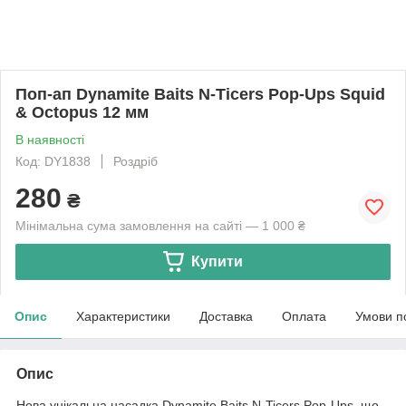
Поп-ап Dynamite Baits N-Ticers Pop-Ups Squid
& Octopus 12 мм
В наявності
Код: DY1838
Роздріб
280
₴
Мінімальна сума замовлення на сайті — 1 000 ₴
Купити
Опис
Характеристики
Доставка
Оплата
Умови п
Опис
Нова унікальна насадка Dynamite Baits N-Ticers Pop-Ups, що