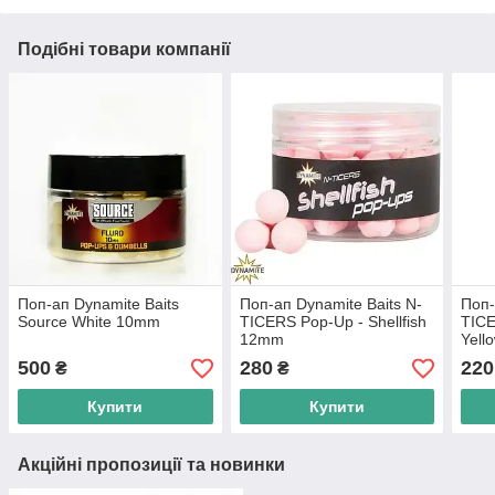
Подібні товари компанії
Поп-ап Dynamite Baits
Поп-ап Dynamite Baits N-
Поп-
Source White 10mm
TICERS Pop-Up - Shellfish
TICE
12mm
Yell
500
280
220
₴
₴
Купити
Купити
Акційні пропозиції та новинки