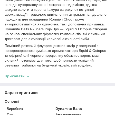
володіє суперплавучістю і яскравою видимістю, здатна
швидко залучити коропа і амура за рахунок потужної
ароматизації і тривалого вивільнення аттрактантів. Ідеально
підходить для оснащення Ronnie і Chod і може
використовуватися як одиночна, так і допоміжна приманка.
Dynamite Baits N-Ticers Pop-Ups — Squid & Octopus створені
на основі спеціальних фірмових компонентів, які є сильним
тригером для активізації харчової активності риби.
Помітний рожевий флуоресцентний колір у поєднанні з
неперевершеною сумішшю ароматизатора Squid & Octopus
та ефірної олії чорного перцю, яку обожнює короп, має
сильний потенціал для того, щоб принести успішний
результат рибалки на будь-якій українській водоймі.
Приховати
Характеристики
Основні
Виробник
Dynamite Baits
Тип
Ароматизатор