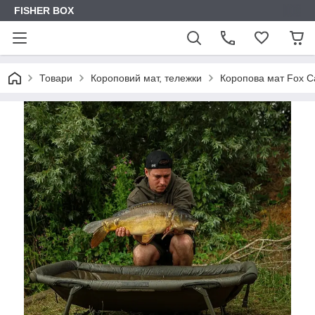
FISHER BOX
Товари
Короповий мат, тележки
Коропова мат Fox C