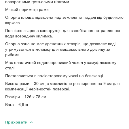
поворотними грязьовими ніжками.
М'який периметр рами.
Опорна площа підвішена над землею та подалі від будь-якого
каркаса.
Повністю зварена конструкція для запобігання потраплянню
води всередину килимка.
Опорна зона не має дренажних отворів, що дозволяє воді
утримуватися в килимку для максимального догляду за
рибами.
Має еластичний водонепроникний чохол у камуфляжному
стилі.
Поставляється в поліестеровому чохлі на блискавці.
Висота рами – 30 см, з можливістю розширення на 9 см для
компенсації нерівностей поверхні.
Розміри – 126 х 78 см.
Вага – 6,6 кг.
Приховати