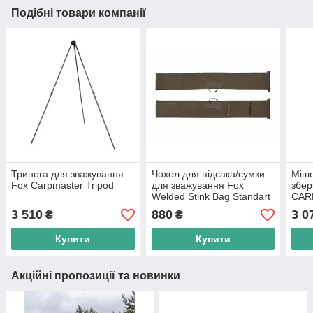
Подібні товари компанії
Тринога для зважування
Чохол для підсака/сумки
Мішо
Fox Carpmaster Tripod
для зважування Fox
збер
Welded Stink Bag Standart
CAR
WEI
3 510
880
3 0
₴
₴
Купити
Купити
Акційні пропозиції та новинки