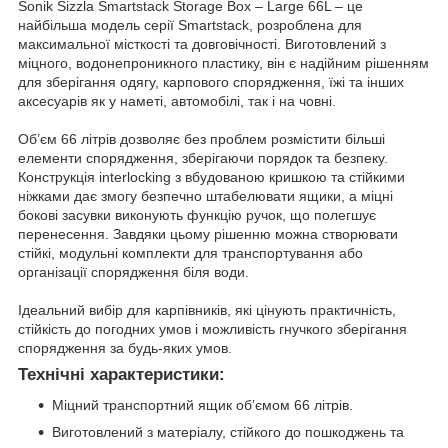
Sonik Sizzla Smartstack Storage Box – Large 66L – це
найбільша модель серії Smartstack, розроблена для
максимальної місткості та довговічності. Виготовлений з
міцного, водонепроникного пластику, він є надійним рішенням
для зберігання одягу, карпового спорядження, їжі та інших
аксесуарів як у наметі, автомобілі, так і на човні.
Об’єм 66 літрів дозволяє без проблем розмістити більші
елементи спорядження, зберігаючи порядок та безпеку.
Конструкція interlocking з вбудованою кришкою та стійкими
ніжками дає змогу безпечно штабелювати ящики, а міцні
бокові засувки виконують функцію ручок, що полегшує
перенесення. Завдяки цьому рішенню можна створювати
стійкі, модульні комплекти для транспортування або
організації спорядження біля води.
Ідеальний вибір для карпівників, які цінують практичність,
стійкість до погодних умов і можливість гнучкого зберігання
спорядження за будь-яких умов.
Технічні характеристики:
Міцний транспортний ящик об’ємом 66 літрів.
Виготовлений з матеріалу, стійкого до пошкоджень та