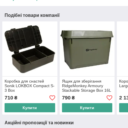
Подібні товари компанії
Коробка для снастей
Ящик для зберігання
Кор
Sonik LOKBOX Compact S-
RidgeMonkey Armoury
Larg
3 Box
Stackable Storage Box 16L
710
790
2 1
₴
₴
Купити
Купити
Акційні пропозиції та новинки