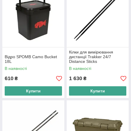
Кілки для вимірювання
Відро SPOMB Camo Bucket
дистанції Trakker 24/7
18L
Distance Sticks
В наявності
В наявності
610
1 630
₴
₴
Купити
Купити