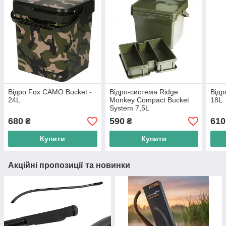
Відро Fox CAMO Bucket -
Відро-система Ridge
Відр
24L
Monkey Compact Bucket
18L
System 7,5L
680
590
610
₴
₴
Купити
Купити
Акційні пропозиції та новинки