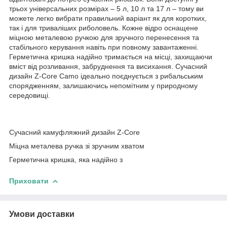
трьох універсальних розмірах – 5 л, 10 л та 17 л – тому ви
можете легко вибрати правильний варіант як для коротких,
так і для триваліших риболовель. Кожне відро оснащене
міцною металевою ручкою для зручного перенесення та
стабільного керування навіть при повному завантаженні.
Герметична кришка надійно тримається на місці, захищаючи
вміст від розливання, забруднення та висихання. Сучасний
дизайн Z-Core Camo ідеально поєднується з рибальським
спорядженням, залишаючись непомітним у природному
середовищі.
Сучасний камуфляжний дизайн Z-Core
Міцна металева ручка зі зручним хватом
Герметична кришка, яка надійно з
Приховати
Умови доставки