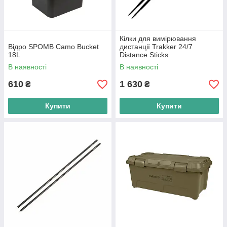
Кілки для вимірювання
Відро SPOMB Camo Bucket
дистанції Trakker 24/7
18L
Distance Sticks
В наявності
В наявності
610
1 630
₴
₴
Купити
Купити