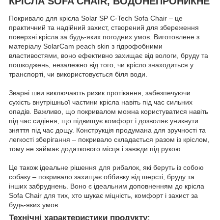
КРІСЛА SOFA CHAIR, ВОДОНЕПРОНИКНЕ
Покривало для крісла Solar SP C-Tech Sofa Chair – це
практичний та надійний захист, створений для збереження
поверхні крісла за будь-яких погодних умов. Виготовлене з
матеріалу SolarCam peach skin з гідрофобними
властивостями, воно ефективно захищає від вологи, бруду та
пошкоджень, незалежно від того, чи крісло знаходиться у
транспорті, чи використовується біля води.
Зварні шви виключають ризик протікання, забезпечуючи
сухість внутрішньої частини крісла навіть під час сильних
опадів. Важливо, що покривалом можна користуватися навіть
під час сидіння, що підвищує комфорт і дозволяє уникнути
зняття під час дощу. Конструкція продумана для зручності та
легкості зберігання – покривало складається разом із кріслом,
тому не займає додаткового місця і завжди під рукою.
Це також ідеальне рішення для рибалок, які беруть із собою
собаку – покривало захищає оббивку від шерсті, бруду та
інших забруднень. Воно є ідеальним доповненням до крісла
Sofa Chair для тих, хто шукає міцність, комфорт і захист за
будь-яких умов.
Технічні характеристики продукту: