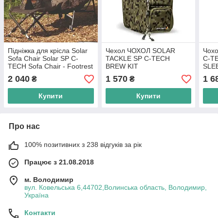
Підніжка для крісла Solar
Чехол ЧОХОЛ SOLAR
Чох
Sofa Chair Solar SP C-
TACKLE SP C-TECH
C-T
TECH Sofa Chair - Footrest
BREW KIT
SLE
2 040
1 570
1 6
₴
₴
Купити
Купити
Про нас
100% позитивних з 238 відгуків за рік
Працює з 21.08.2018
м. Володимир
вул. Ковельська 6,44702,Волинська область, Володимир,
Україна
Контакти