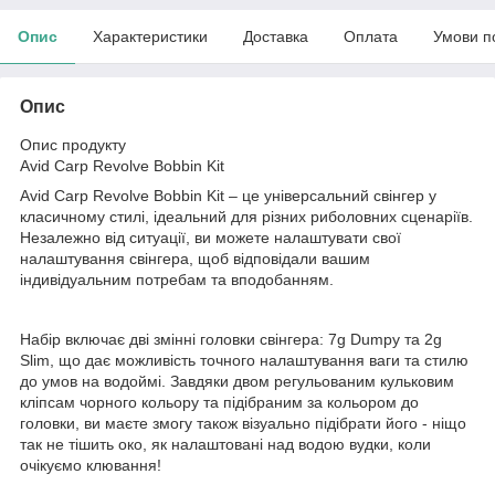
Опис
Характеристики
Доставка
Оплата
Умови п
Опис
Опис продукту
Avid Carp Revolve Bobbin Kit
Avid Carp Revolve Bobbin Kit – це універсальний свінгер у
класичному стилі, ідеальний для різних риболовних сценаріїв.
Незалежно від ситуації, ви можете налаштувати свої
налаштування свінгера, щоб відповідали вашим
індивідуальним потребам та вподобанням.
Набір включає дві змінні головки свінгера: 7g Dumpy та 2g
Slim, що дає можливість точного налаштування ваги та стилю
до умов на водоймі. Завдяки двом регульованим кульковим
кліпсам чорного кольору та підібраним за кольором до
головки, ви маєте змогу також візуально підібрати його - ніщо
так не тішить око, як налаштовані над водою вудки, коли
очікуємо клювання!