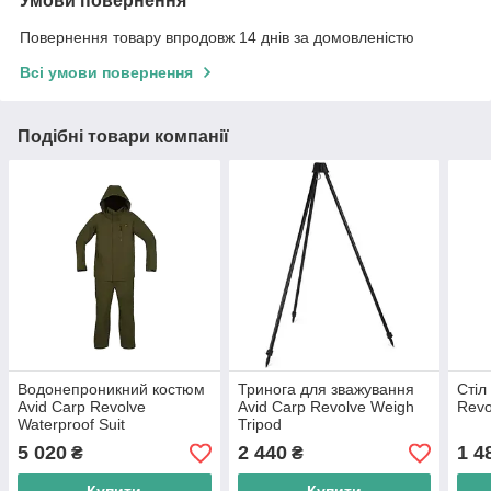
Умови повернення
Повернення товару впродовж 14 днів за домовленістю
Всі умови повернення
Подібні товари компанії
Водонепроникний костюм
Тринога для зважування
Стіл
Avid Carp Revolve
Avid Carp Revolve Weigh
Revo
Waterproof Suit
Tripod
5 020
2 440
1 4
₴
₴