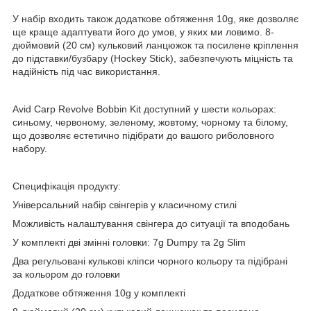
У набір входить також додаткове обтяження 10g, яке дозволяє
ще краще адаптувати його до умов, у яких ми ловимо. 8-
дюймовий (20 см) кульковий ланцюжок та посилене кріплення
до підставки/бузбару (Hockey Stick), забезпечують міцність та
надійність під час використання.
Avid Carp Revolve Bobbin Kit доступний у шести кольорах:
синьому, червоному, зеленому, жовтому, чорному та білому,
що дозволяє естетично підібрати до вашого риболовного
набору.
Специфікація продукту:
Універсальний набір свінгерів у класичному стилі
Можливість налаштування свінгера до ситуації та вподобань
У комплекті дві змінні головки: 7g Dumpy та 2g Slim
Два регульовані кулькові кліпси чорного кольору та підібрані
за кольором до головки
Додаткове обтяження 10g у комплекті