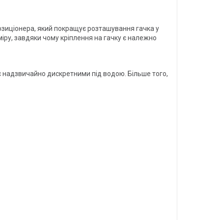
озиціонера, який покращує розташування гачка у
іру, завдяки чому кріплення на гачку є належно
 є надзвичайно дискретними під водою. Більше того,