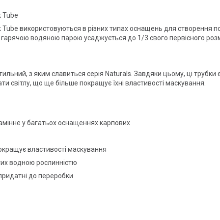
k Tube
k Tube використовуються в різних типах оснащень для створення п
я гарячою водяною парою усаджується до 1/3 свого первісного розм
ильний, з яким славиться серія Naturals. Завдяки цьому, ці трубки
и світлу, що ще більше покращує їхні властивості маскування.
замінне у багатьох оснащеннях карпових
покращує властивості маскування
итих водною рослинністю
 придатні до переробки