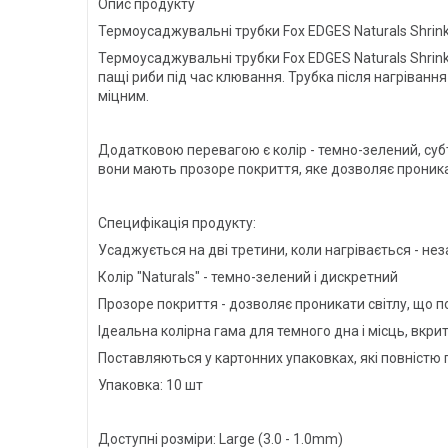
Опис продукту
Термоусаджувальні трубки Fox EDGES Naturals Shrin
Термоусаджувальні трубки Fox EDGES Naturals Shrin
пащі риби під час клювання. Трубка після нагріванн
міцним.
Додатковою перевагою є колір - темно-зелений, субт
вони мають прозоре покриття, яке дозволяє проникат
Специфікація продукту:
Усаджується на дві третини, коли нагрівається - не
Колір "Naturals" - темно-зелений і дискретний
Прозоре покриття - дозволяє проникати світлу, що 
Ідеальна колірна гама для темного дна і місць, вкр
Поставляються у картонних упаковках, які повністю
Упаковка: 10 шт
Доступні розміри: Large (3.0 - 1.0mm)