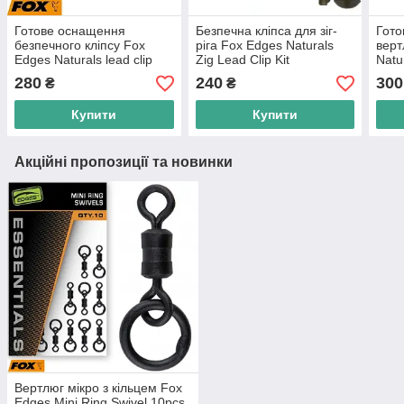
Готове оснащення
Безпечна кліпса для зіг-
Гото
безпечного кліпсу Fox
ріга Fox Edges Naturals
верт
Edges Naturals lead clip
Zig Lead Clip Kit
Natu
3шт 75cm 30lb
Lead
280
240
300
₴
₴
Купити
Купити
Акційні пропозиції та новинки
Вертлюг мікро з кільцем Fox
Edges Mini Ring Swivel 10pcs