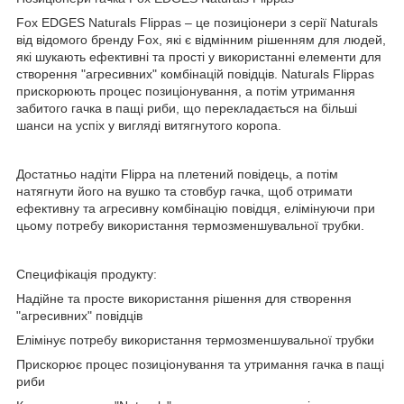
Fox EDGES Naturals Flippas – це позиціонери з серії Naturals
від відомого бренду Fox, які є відмінним рішенням для людей,
які шукають ефективні та прості у використанні елементи для
створення "агресивних" комбінацій повідців. Naturals Flippas
прискорюють процес позиціонування, а потім утримання
забитого гачка в пащі риби, що перекладається на більші
шанси на успіх у вигляді витягнутого коропа.
Достатньо надіти Flippa на плетений повідець, а потім
натягнути його на вушко та стовбур гачка, щоб отримати
ефективну та агресивну комбінацію повідця, елімінуючи при
цьому потребу використання термозменшувальної трубки.
Специфікація продукту:
Надійне та просте використання рішення для створення
"агресивних" повідців
Елімінує потребу використання термозменшувальної трубки
Прискорює процес позиціонування та утримання гачка в пащі
риби