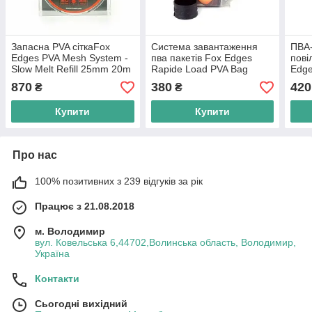
Запасна PVA сіткаFox
Система завантаження
ПВА
Edges PVA Mesh System -
пва пакетів Fox Edges
пові
Slow Melt Refill 25mm 20m
Rapide Load PVA Bag
Edge
System 55mm x 120mm
Slow
870
380
420
₴
₴
Купити
Купити
Про нас
100% позитивних з 239 відгуків за рік
Працює з 21.08.2018
м. Володимир
вул. Ковельська 6,44702,Волинська область, Володимир,
Україна
Контакти
Сьогодні вихідний