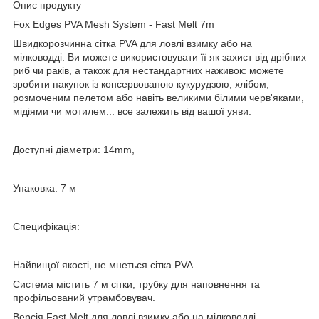
Опис продукту
Fox Edges PVA Mesh System - Fast Melt 7m
Швидкорозчинна сітка PVA для ловлі взимку або на
мілководді. Ви можете використовувати її як захист від дрібних
риб чи раків, а також для нестандартних наживок: можете
зробити пакунок із консервованою кукурудзою, хлібом,
розмоченим пелетом або навіть великими білими черв'яками,
мідіями чи мотилем... все залежить від вашої уяви.
Доступні діаметри: 14mm,
Упаковка: 7 м
Специфікація:
Найвищої якості, не мнеться сітка PVA.
Система містить 7 м сітки, трубку для наповнення та
профільований утрамбовувач.
Версія Fast Melt для ловлі взимку або на мілководді.