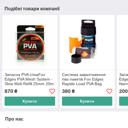
Подібні товари компанії
Запасна PVA сіткаFox
Система завантаження
Запа
Edges PVA Mesh System -
пва пакетів Fox Edges
Edge
Slow Melt Refill 25mm 20m
Rapide Load PVA Bag
Narr
System 55mm x 120mm
870
380
200
₴
₴
Купити
Купити
Про нас