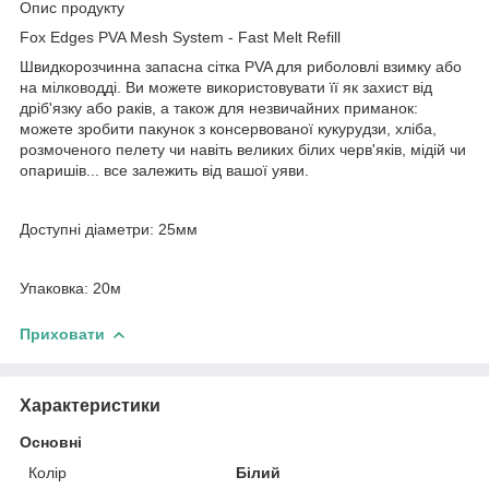
Опис продукту
Fox Edges PVA Mesh System - Fast Melt Refill
Швидкорозчинна запасна сітка PVA для риболовлі взимку або
на мілководді. Ви можете використовувати її як захист від
дріб'язку або раків, а також для незвичайних приманок:
можете зробити пакунок з консервованої кукурудзи, хліба,
розмоченого пелету чи навіть великих білих черв'яків, мідій чи
опаришів... все залежить від вашої уяви.
Доступні діаметри: 25мм
Упаковка: 20м
Приховати
Характеристики
Основні
Колір
Білий