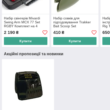
Набір свінгерів Mivardi
Набір совків для
Набі
Swing Arm MCX 77 Set
підгодовування Trakker
інст
RGBY Комплект на 4
Bait Scoop Set
Rig 
удилища
2 190
410
650
₴
₴
Купити
Купити
Акційні пропозиції та новинки