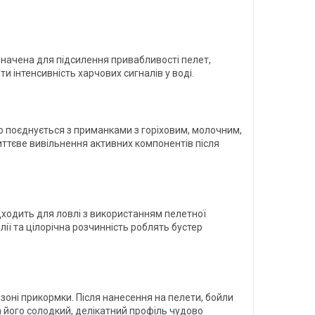
значена для підсилення привабливості пелет,
и інтенсивність харчових сигналів у воді.
о поєднується з приманками з горіховим, молочним,
миттєве вивільнення активних компонентів після
дходить для ловлі з використанням пелетної
лії та цілорічна розчинність роблять бустер
у зоні прикормки. Після нанесення на пелети, бойли
, а його солодкий, делікатний профіль чудово