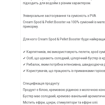
підходить для водойм з різним характером.
Універсальне застосування та сумісність з PVA
Cream Spod & Pellet Booster на 100% сумісний із ма
прикорму.
Для кого Cream Spod & Pellet Booster буде найкращ
✔ Карпятників, які використовують пелети, spod сум
✔ Осіб, що шукають солодкий, цілорічний бустер із
✔ Рибалок, яким потрібна інтенсивна, швидкодіюча 
✔ Користувачів, що працюють із приманками горіхо
Специфікація продукту:
Продукт є білою, кремовою рідиною з молочною кон
Бустер має солодкий, кремово-ванільний ароматичн
Містить ефіри, цукри, стимулятори та ефірні олії.