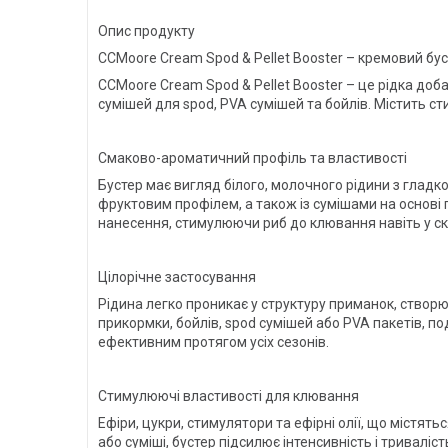
Опис продукту
CCMoore Cream Spod & Pellet Booster – кремовий бус
CCMoore Cream Spod & Pellet Booster – це рідка до
сумішей для spod, PVA сумішей та бойлів. Містить ст
Смаково-ароматичний профіль та властивості
Бустер має вигляд білого, молочного рідини з глад
фруктовим профілем, а також із сумішами на основі п
нанесення, стимулюючи риб до клювання навіть у с
Цілорічне застосування
Рідина легко проникає у структуру приманок, створ
прикормки, бойлів, spod сумішей або PVA пакетів, по
ефективним протягом усіх сезонів.
Стимулюючі властивості для клювання
Ефіри, цукри, стимулятори та ефірні олії, що містят
або суміші, бустер підсилює інтенсивність і триваліс