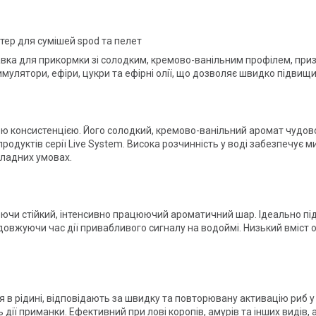
тер для сумішей spod та пелет
бавка для прикормки зі солодким, кремово-ванільним профілем, при
имулятори, ефіри, цукри та ефірні олії, що дозволяє швидко підвищит
кою консистенцією. Його солодкий, кремово-ванільний аромат чудов
родуктів серії Live System. Висока розчинність у воді забезпечує 
кладних умовах.
юючи стійкий, інтенсивно працюючий ароматичний шар. Ідеально пі
довжуючи час дії привабливого сигналу на водоймі. Низький вміст о
ься в рідині, відповідають за швидку та повторювану активацію риб 
ть дії приманки. Ефективний при лові коропів, амурів та інших видів