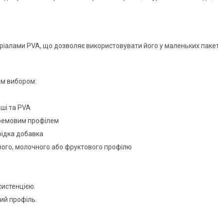
теріалами PVA, що дозволяє використовувати його у маленьких пакет
им вибором:
іші та PVA
 кремовим профілем
рідка добавка
вого, молочного або фруктового профілю
систенцією.
ий профіль.