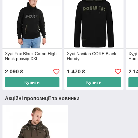
Худі Fox Black Camo High
Худі Navitas CORE Black
Худі
Neck розмір XXL
Hoody
Hoo
2 090
1 470
2 1
₴
₴
Купити
Купити
Акційні пропозиції та новинки