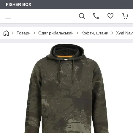
FISHER BOX
Товари
Одяг рибальський
Кофти, штани
Худі Nav