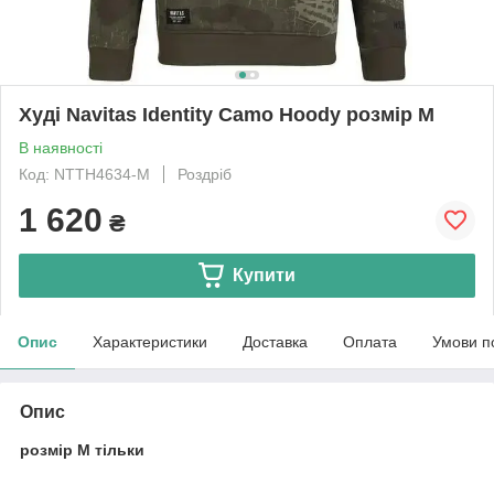
Худі Navitas Identity Camo Hoody розмір M
В наявності
Код: NTTH4634-M
Роздріб
1 620
₴
Купити
Опис
Характеристики
Доставка
Оплата
Умови п
Опис
розмір M тільки