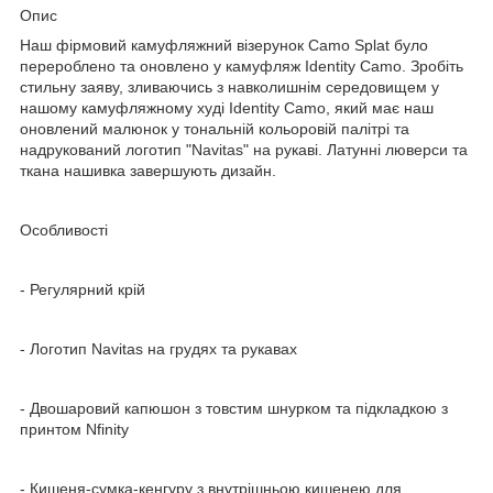
Опис
Наш фірмовий камуфляжний візерунок Camo Splat було
перероблено та оновлено у камуфляж Identity Camo. Зробіть
стильну заяву, зливаючись з навколишнім середовищем у
нашому камуфляжному худі Identity Camo, який має наш
оновлений малюнок у тональній кольоровій палітрі та
надрукований логотип "Navitas" на рукаві. Латунні люверси та
ткана нашивка завершують дизайн.
Особливості
- Регулярний крій
- Логотип Navitas на грудях та рукавах
- Двошаровий капюшон з товстим шнурком та підкладкою з
принтом Nfinity
- Кишеня-сумка-кенгуру з внутрішньою кишенею для