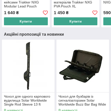
кейсами Trakker NXG
матеріалів Trakker NXG
NXG 
Modular Lead Pouch
PVA Pouch XL
System
1 640
1 450
590
₴
₴
Купити
Купити
Акційні пропозиції та новинки
Чохол для одного карпового
Чохол для бузбарів із
вудилища Solar Worldwide
сигналізаторами Solar
Single Rod Sleeve 13 ft
Worldwide Buzz Bar Bag Wide
В наявності
В наявності