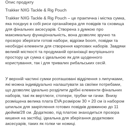
Опис продукту
Trakker NXG Tackle & Rig Pouch
Trakker NXG Tackle & Rig Pouch – це практична і містка сумка,
яка поєднує в собі риси органайзера для повідків та сховища
для фінальних аксесуарів. Створена з думкою про
максимальну функціональність, вона дозволяє зручно та
прозоро зберігати готові набори, відрізки boom, повідки та
необхідні елементи для створення карпових наборів. Завдяки
великій місткості та продуманій організації внутрішнього
простору ця сумка є ідеальною як для щоденного
користування, так і для тривалих рибальських сесій.
У верхній частині сумки розташовані відділення з липучками,
які можна індивідуально налаштувати за своїми потребами,
що дозволяє ідеально розділити дрібні елементи фінальних
наборів, такі як вертлюги, стопери, трубки чи гачки. Внизу
розміщена велика плата EVA розміром 30 × 20 см із набором
шпильок для закріплення готових повідків довжиною до 11
дюймів/28 см. Додатково, під платою знаходиться прозора
кишеня на застібці, ідеальна для зберігання додаткових
аксесуарів, таких як голки чи ножиці.