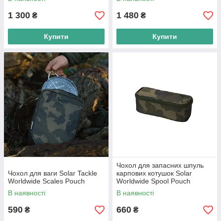
1 300
1 480
₴
₴
Купити
Купити
Чохол для запасних шпуль
Чохол для ваги Solar Tackle
карпових котушок Solar
Worldwide Scales Pouch
Worldwide Spool Pouch
В наявності
В наявності
590
660
₴
₴