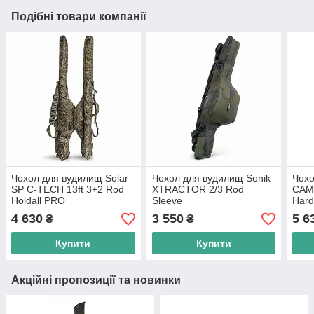
Подібні товари компанії
Чохол для вудилищ Solar
Чохол для вудилищ Sonik
Чохо
SP C-TECH 13ft 3+2 Rod
XTRACTOR 2/3 Rod
CAM
Holdall PRO
Sleeve
Hard
4 630
3 550
5 6
₴
₴
Купити
Купити
Акційні пропозиції та новинки