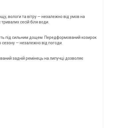
ощу, вологи та вітру — незалежно від умов на
тривалих сесій біля води.
віть під сильним дощем. Передформований козирок
о сезону — незалежно від погоди.
ваний задній ремінець на липучці дозволяє