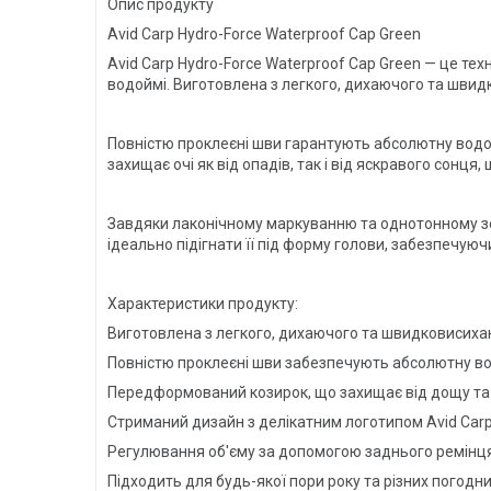
Опис продукту
Avid Carp Hydro-Force Waterproof Cap Green
Avid Carp Hydro-Force Waterproof Cap Green — це те
водоймі. Виготовлена з легкого, дихаючого та швидк
Повністю проклеєні шви гарантують абсолютну водо
захищає очі як від опадів, так і від яскравого сон
Завдяки лаконічному маркуванню та однотонному зе
ідеально підігнати її під форму голови, забезпечую
Характеристики продукту:
Виготовлена з легкого, дихаючого та швидковисиха
Повністю проклеєні шви забезпечують абсолютну в
Передформований козирок, що захищає від дощу та
Стриманий дизайн з делікатним логотипом Avid Carp
Регулювання об'єму за допомогою заднього ремінця
Підходить для будь-якої пори року та різних погодни