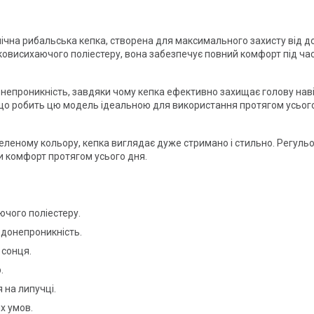
хнічна рибальська кепка, створена для максимального захисту від д
овисихаючого поліестеру, вона забезпечує повний комфорт під час 
непроникність, завдяки чому кепка ефективно захищає голову на
ця, що робить цю модель ідеальною для використання протягом усьог
леному кольору, кепка виглядає дуже стримано і стильно. Регульо
чи комфорт протягом усього дня.
ючого поліестеру.
одонепроникність.
 сонця.
.
 на липучці.
х умов.