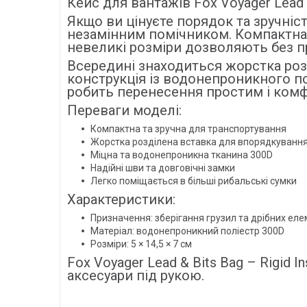
Кейс для вантажів Fox Voyager Lead & 
Якщо ви цінуєте порядок та зручність
незамінним помічником. Компактна с
невеликі розміри дозволяють без пр
Всередині знаходиться жорстка розд
конструкція із водонепроникного пол
робить перенесення простим і ком
Переваги моделі:
Компактна та зручна для транспортування
Жорстка розділена вставка для впорядкування
Міцна та водонепроникна тканина 300D
Надійні шви та довговічні замки
Легко поміщається в більші рибальські сумки
Характеристики:
Призначення: зберігання грузил та дрібних ел
Матеріал: водонепроникний поліестр 300D
Розміри: 5 × 14,5 × 7 см
Fox Voyager Lead & Bits Bag – Rigid
аксесуари під рукою.