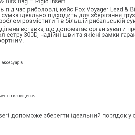
Bits Bag – Rigid Insert
 під час риболовлі, кейс Fox Voyager Lead & Bi
умка ідеально підходить для зберігання грузил
облем розмістити її в більшій рибальській сум
ілена вставка, що допомагає організувати прос
іестру 300D, надійні шви та якісні замки гара
фортним.
 аксесуарів
ементів оснащення
 Insert допоможе зберегти ідеальний порядок у 