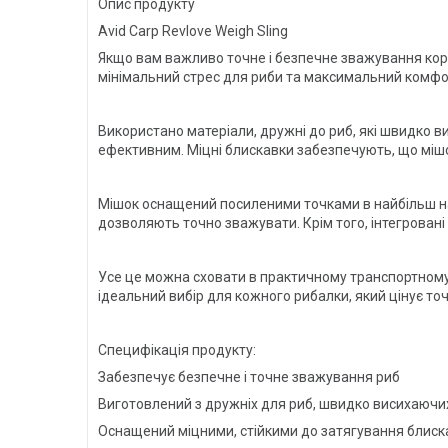
Опис продукту
Avid Carp Revlove Weigh Sling
Якщо вам важливо точне і безпечне зважування короп
мінімальний стрес для риби та максимальний комфор
Використано матеріали, дружні до риб, які швидко в
ефективним. Міцні блискавки забезпечують, що мішо
Мішок оснащений посиленими точками в найбільш на
дозволяють точно зважувати. Крім того, інтегрован
Усе це можна сховати в практичному транспортному м
ідеальний вибір для кожного рибалки, який цінує точн
Специфікація продукту:
Забезпечує безпечне і точне зважування риб
Виготовлений з дружніх для риб, швидко висихаючих
Оснащений міцними, стійкими до затягування блис