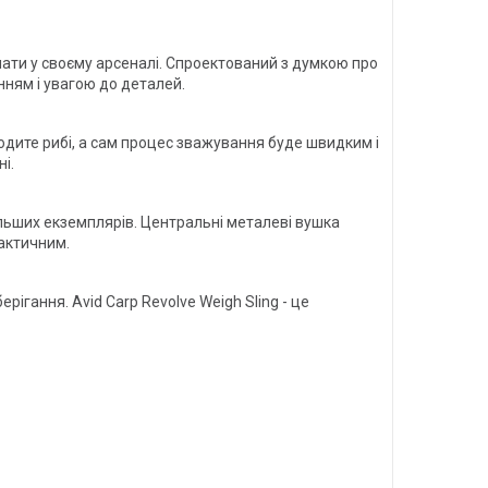
 мати у своєму арсеналі. Спроектований з думкою про
ням і увагою до деталей.
кодите рибі, а сам процес зважування буде швидким і
і.
льших екземплярів. Центральні металеві вушка
актичним.
гання. Avid Carp Revolve Weigh Sling - це