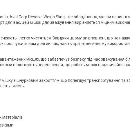
ів, Avid Carp Revolve Weigh Sling - це обладнання, яке ви повинні
т для вас, цей мішок для зважування вирізняється міцним виконан
исихають і легко чистяться. Завдяки цьому ви впевнені, що не наш
к прослужить вам довгий час, навіть при інтенсивному використанн
вантажених місцях, що забезпечує безпеку під час зважування бі
і вирізи полегшують перенесення, що робить мішок надзвичайно пр
ішку з шнурковим закриттям, що полегшує транспортування та збері
ість і якість.
 матеріалів
кавками