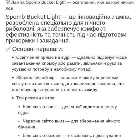
💡 Лампа Spomb Bucket Light — освітлення, яке змінює нічний
лов
Spomb Bucket Light — це інноваційна лампа,
розроблена спеціально для нічного
риболовлі, яка забезпечує комфорт,
ефективність та точність під час підготовки
прикормки і закидання.
✅ Основні переваги:
Освітлення прямо на відрі — ідеально підсвічує місце
завантаження спомбу або ракети, звільняючи руки та
усуваючи потребу в налобному ліхтарі.
Зберігає нічний зір — завдяки м’якому червоному
світлу очі залишаються адаптованими до темряви, що
полегшує орієнтування та точність закиду.
Три режими світла:
Біле світло вниз — для чіткої видимості вмісту
відра.
Червоне світло вниз — для збереження нічного
бачення.
Біле світло назовні — як зовнішнє підсвічування