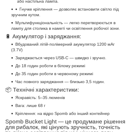
або настільна лампа.
Гнучке кріплення — дозволяє встановити світло під
зручним кутом.
Мультифункціональність — легко перетворюється в
лампу для столика в наметі чи освітлення робочої зони.
🔋 Акумулятор і заряджання:
Вбудований літій-полімерний акумулятор 1200 мАг
(3.7V)
Заряджається через USB-C — швидко і зручно.
До 18 годин роботи в білому режимі
До 35 годин роботи в червоному режимі
Час повного заряджання — близько 3,5 годин.
📦 Технічні характеристики:
Яскравість: 5–35 люменів
Вага: лише 68 г
Кріплення: на відро Spomb або інший контейнер
Spomb Bucket Light — це продумане рішення
для рибалок, які цінують зручність, точність