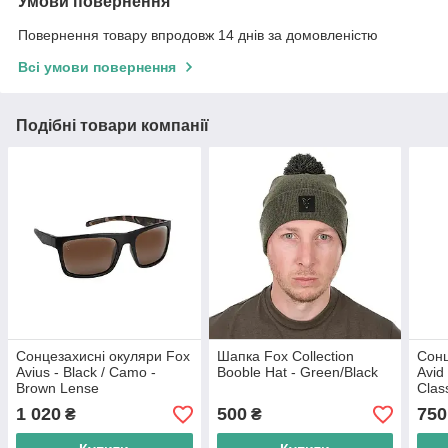
Умови повернення
Повернення товару впродовж 14 днів за домовленістю
Всі умови повернення
Подібні товари компанії
Сонцезахисні окуляри Fox
Шапка Fox Collection
Сонц
Avius - Black / Camo -
Booble Hat - Green/Black
Avid
Brown Lense
Clas
Sung
1 020
500
750
₴
₴