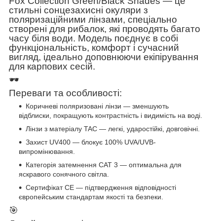
Fox Collection Green/Black Shades — це
стильні сонцезахисні окуляри з
поляризаційними лінзами, спеціально
створені для рибалок, які проводять багато
часу біля води. Модель поєднує в собі
функціональність, комфорт і сучасний
вигляд, ідеально доповнюючи екіпірування
для карпових сесій.
🕶
Переваги та особливості:
Коричневі поляризовані лінзи — зменшують
відблиски, покращують контрастність і видимість на воді.
Лінзи з матеріалу TAC — легкі, ударостійкі, довговічні.
Захист UV400 — блокує 100% UVA/UVB-
випромінювання.
Категорія затемнення CAT 3 — оптимальна для
яскравого сонячного світла.
Сертифікат CE — підтвердження відповідності
європейським стандартам якості та безпеки.
🎯