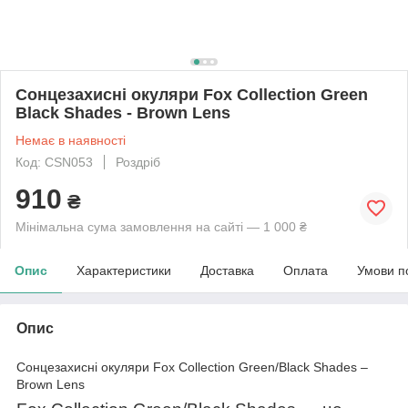
Сонцезахисні окуляри Fox Collection Green
Black Shades - Brown Lens
Немає в наявності
Код: CSN053
Роздріб
910
₴
Мінімальна сума замовлення на сайті — 1 000 ₴
Опис
Характеристики
Доставка
Оплата
Умови п
Опис
Сонцезахисні окуляри Fox Collection Green/Black Shades –
Brown Lens