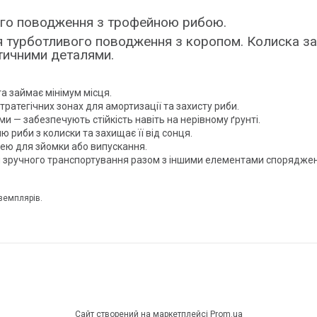
ого поводження з трофейною рибою.
я турботливого поводження з коропом. Колиска за
ктичними деталями.
а займає мінімум місця.
ратегічних зонах для амортизації та захисту риби.
и — забезпечують стійкість навіть на нерівному ґрунті.
 риби з колиски та захищає її від сонця.
ею для зйомки або випускання.
ля зручного транспортування разом з іншими елементами спорядже
земплярів.
Сайт створений на маркетплейсі
Prom.ua