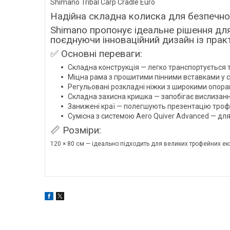
Shimano Tribal Carp Cradle Euro
Надійна складна колиска для безпечн
Shimano пропонує ідеальне рішення дл
поєднуючи інноваційний дизайн із пра
✅ Основні переваги:
Складна конструкція — легко транспортується т
Міцна рама з прошитими пінними вставками у ст
Регульовані розкладні ніжки з широкими опорам
Складна захисна кришка — запобігає вислизанню
Занижені краї — полегшують презентацію троф
Сумісна з системою Aero Quiver Advanced — д
📏 Розміри:
120 × 80 см — ідеально підходить для великих трофейних ек