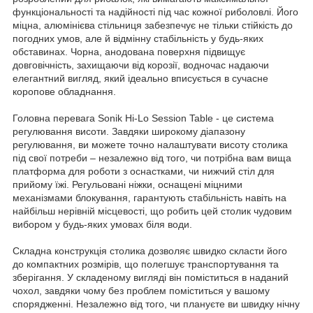
функціональності та надійності під час кожної риболовлі. Його
міцна, алюмінієва стільниця забезпечує не тільки стійкість до
погодних умов, але й відмінну стабільність у будь-яких
обставинах. Чорна, анодована поверхня підвищує
довговічність, захищаючи від корозії, водночас надаючи
елегантний вигляд, який ідеально вписується в сучасне
коропове обладнання.
Головна перевага Sonik Hi-Lo Session Table - це система
регулювання висоти. Завдяки широкому діапазону
регулювання, ви можете точно налаштувати висоту столика
під свої потреби – незалежно від того, чи потрібна вам вища
платформа для роботи з оснастками, чи нижчий стіл для
прийому їжі. Регульовані ніжки, оснащені міцними
механізмами блокування, гарантують стабільність навіть на
найбільш нерівній місцевості, що робить цей столик чудовим
вибором у будь-яких умовах біля води.
Складна конструкція столика дозволяє швидко скласти його
до компактних розмірів, що полегшує транспортування та
зберігання. У складеному вигляді він поміститься в наданий
чохол, завдяки чому без проблем поміститься у вашому
спорядженні. Незалежно від того, чи плануєте ви швидку нічну