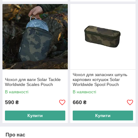
Чохол для запасних шпуль
Чохол для ваги Solar Tackle
карпових котушок Solar
Worldwide Scales Pouch
Worldwide Spool Pouch
В наявності
В наявності
590
660
₴
₴
Купити
Купити
Про нас