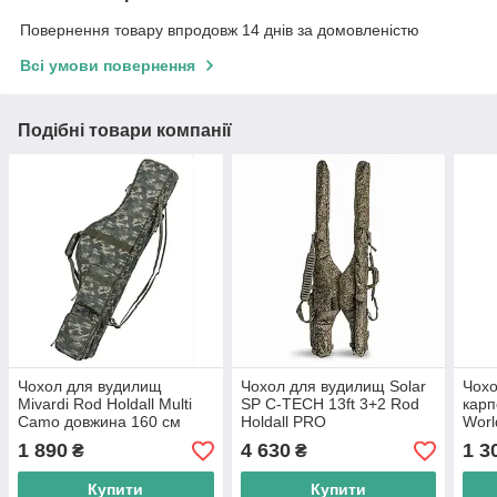
Повернення товару впродовж 14 днів за домовленістю
Всі умови повернення
Подібні товари компанії
Чохол для вудилищ
Чохол для вудилищ Solar
Чохо
Mivardi Rod Holdall Multi
SP C-TECH 13ft 3+2 Rod
карп
Camo довжина 160 см
Holdall PRO
Worl
Slee
1 890
4 630
1 3
₴
₴
Купити
Купити