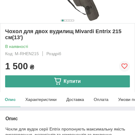
Чохол для двох вудилищ Mivardi Entrix 215
см(13')
В наявності
Код: M-RHEN215
Роздріб
1 500
₴
Купити
Опис
Характеристики
Доставка
Оплата
Умови п
Опис
Чохли для вудок серії Entrix пропонують максимальну якість
виготовлення, матеріалів та компонентів за виключно