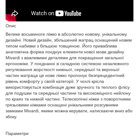
Опис
Велике восьминоге ліжко в абсолютно новому, унікальному
дизайні. Новий дизайн, збільшений матрац оснащений новим
типом набивки з більшою товщиною. Його приваблива
анатомічна форма поєднує елементи нової мови дизайну
Mivardi з важливими деталями для покращення загальної
ергономіки. У поєднанні зі складною системою незалежного
регулювання жорсткості нижньої, середньої та верхньої
частин матраца це нове ліжко пропонує безпрецедентний
рівень комфорту у своїй категорії. У чохлі крісла
використовується комбінація дуже зручного та теплого флісу
для подушки та середньої частини та високоміцного нейлону
по краях та нижній частині. Телескопічні ніжки з поворотними
грязьовими ніжками оснащені унікальними розсувними
замками Mivardi, якими можна керувати, натискаючи вниз або
збоку.
Параметри