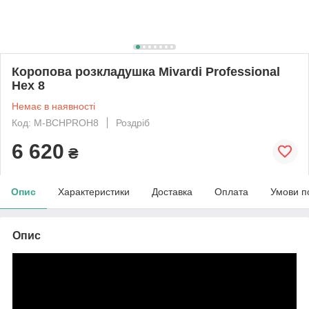
Коропова розкладушка Mivardi Professional
Hex 8
Немає в наявності
Код: M-BCHPROH8
Роздріб
6 620
₴
Опис
Характеристики
Доставка
Оплата
Умови п
Опис