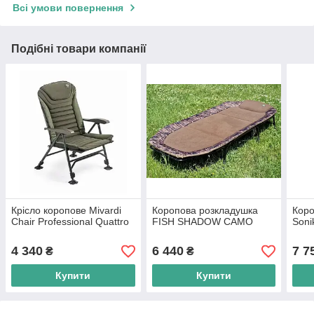
Всі умови повернення
Подібні товари компанії
Крісло коропове Mivardi
Коропова розкладушка
Коро
Chair Professional Quattro
FISH SHADOW CAMO
Soni
4 340
6 440
7 7
₴
₴
Купити
Купити