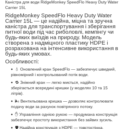
Каністра для води RidgeMonkey SpeedFlo Heavy Duty Water
Carrier 15L
RidgeMonkey SpeedFlo Heavy Duty Water
Carrier 15L — це надійна, міцна та зручна
каністра для транспортування і зберігання
питної води під час риболовлі, кемпінгу чи
будь-яких виїздів на природу. Модель
створена з надміцного пластику HDPE і
розрахована на інтенсивне використання в
будь-яких умовах.
Особливості:
💧 Оновлений кран SpeedFlo — забезпечує швидкий,
рівномірний і контрольований потік води.
🔁 Знімний кран — легко миється, надійно
зберігається всередині кришки (у моделях 10 та 15
літрів).
🌬️ Вентильована кришка — дозволяє контролювати
подачу води за рахунок повітряного потоку.
✋ Управління однією рукою — продумана конструкція
забезпечує простоту використання без зайвих зусиль.
🛡️ Надійна конструкція з HDPE — товстостінна,