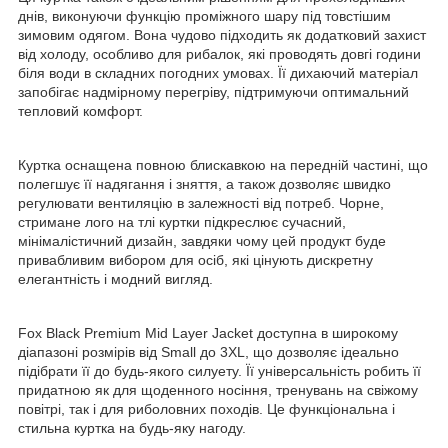
днів, виконуючи функцію проміжного шару під товстішим
зимовим одягом. Вона чудово підходить як додатковий захист
від холоду, особливо для рибалок, які проводять довгі години
біля води в складних погодних умовах. Її дихаючий матеріал
запобігає надмірному перегріву, підтримуючи оптимальний
тепловий комфорт.
Куртка оснащена повною блискавкою на передній частині, що
полегшує її надягання і зняття, а також дозволяє швидко
регулювати вентиляцію в залежності від потреб. Чорне,
стримане лого на тлі куртки підкреслює сучасний,
мінімалістичний дизайн, завдяки чому цей продукт буде
привабливим вибором для осіб, які цінують дискретну
елегантність і модний вигляд.
Fox Black Premium Mid Layer Jacket доступна в широкому
діапазоні розмірів від Small до 3XL, що дозволяє ідеально
підібрати її до будь-якого силуету. Її універсальність робить її
придатною як для щоденного носіння, тренувань на свіжому
повітрі, так і для риболовних походів. Це функціональна і
стильна куртка на будь-яку нагоду.