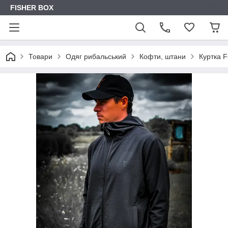
FISHER BOX
Товари
Одяг рибальський
Кофти, штани
Куртка F