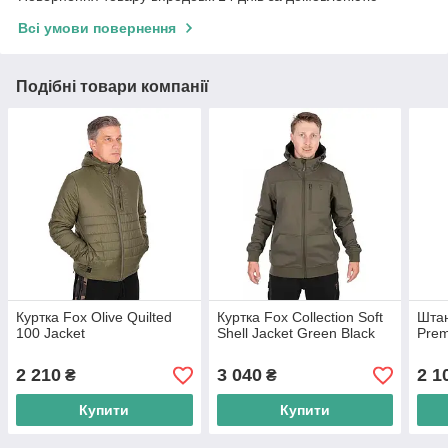
Всі умови повернення
Подібні товари компанії
Куртка Fox Olive Quilted
Куртка Fox Collection Soft
Штан
100 Jacket
Shell Jacket Green Black
Prem
2 210
3 040
2 1
₴
₴
Купити
Купити