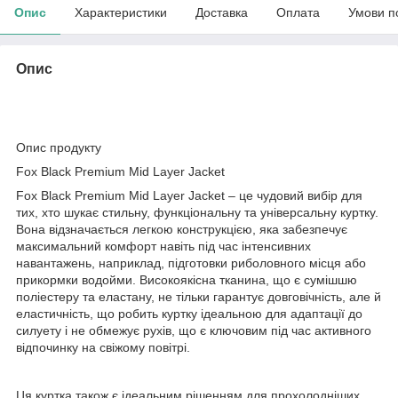
Опис
Характеристики
Доставка
Оплата
Умови п
Опис
Опис продукту
Fox Black Premium Mid Layer Jacket
Fox Black Premium Mid Layer Jacket – це чудовий вибір для
тих, хто шукає стильну, функціональну та універсальну куртку.
Вона відзначається легкою конструкцією, яка забезпечує
максимальний комфорт навіть під час інтенсивних
навантажень, наприклад, підготовки риболовного місця або
прикормки водойми. Високоякісна тканина, що є сумішшю
поліестеру та еластану, не тільки гарантує довговічність, але й
еластичність, що робить куртку ідеальною для адаптації до
силуету і не обмежує рухів, що є ключовим під час активного
відпочинку на свіжому повітрі.
Ця куртка також є ідеальним рішенням для прохолодніших