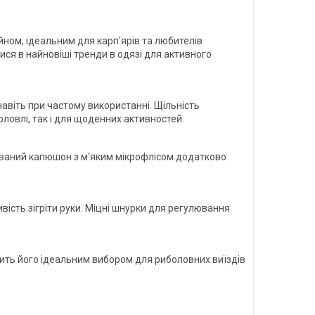
йном, ідеальним для карп'ярів та любителів
ися в найновіші тренди в одязі для активного
навіть при частому використанні. Щільність
ловлі, так і для щоденних активностей.
ований капюшон з м'яким мікрофлісом додатково
вість зігріти руки. Міцні шнурки для регулювання
обить його ідеальним вибором для риболовних виїздів