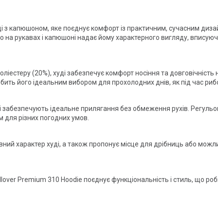
ді з капюшоном, яке поєднує комфорт із практичним, сучасним диза
o на рукавах і капюшоні надає йому характерного вигляду, вписуюч
поліестеру (20%), худі забезпечує комфорт носіння та довговічність 
бить його ідеальним вибором для прохолодних днів, як під час рибо
і забезпечують ідеальне прилягання без обмеження рухів. Регуль
м для різних погодних умов.
ний характер худі, а також пропонує місце для дрібниць або можли
ullover Premium 310 Hoodie поєднує функціональність і стиль, що р