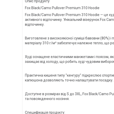
Опис продукту
Fox Black/Camo Pullover Premium 310 Hoodie
Fox Black/Camo Pullover Premium 310 Hoodie — це ху
активного відпочинку. Унікальний візерунок Fox Cam
відпочинку.
Виготовлене з високоякісної суміші бавовни (80%) і 
матеріалу 310 г/м² забезпечує належне тепло, що ро
Худі оснащене еластичними манжетами і поясом, як
захищає від холоду, що робить худі чудовим виборо
Практична кишеня типу "кенгуру" підкреслює спортив
капюшона дозволяють точно налаштувати посадку.
Доступне в розмірах від S до 3XL, Fox Black/Camo P
та повсякденного носіння.
Специфікація продукту: