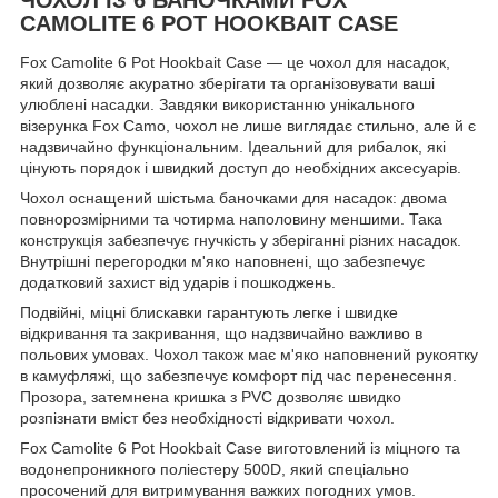
CAMOLITE 6 POT HOOKBAIT CASE
Fox Camolite 6 Pot Hookbait Case — це чохол для насадок,
який дозволяє акуратно зберігати та організовувати ваші
улюблені насадки. Завдяки використанню унікального
візерунка Fox Camo, чохол не лише виглядає стильно, але й є
надзвичайно функціональним. Ідеальний для рибалок, які
цінують порядок і швидкий доступ до необхідних аксесуарів.
Чохол оснащений шістьма баночками для насадок: двома
повнорозмірними та чотирма наполовину меншими. Така
конструкція забезпечує гнучкість у зберіганні різних насадок.
Внутрішні перегородки м'яко наповнені, що забезпечує
додатковий захист від ударів і пошкоджень.
Подвійні, міцні блискавки гарантують легке і швидке
відкривання та закривання, що надзвичайно важливо в
польових умовах. Чохол також має м'яко наповнений рукоятку
в камуфляжі, що забезпечує комфорт під час перенесення.
Прозора, затемнена кришка з PVC дозволяє швидко
розпізнати вміст без необхідності відкривати чохол.
Fox Camolite 6 Pot Hookbait Case виготовлений із міцного та
водонепроникного поліестеру 500D, який спеціально
просочений для витримування важких погодних умов.