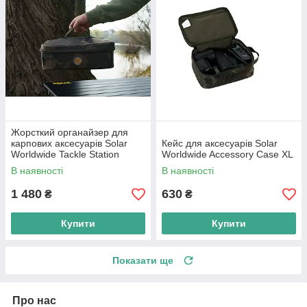
Жорсткий органайзер для
карпових аксесуарів Solar
Кейс для аксесуарів Solar
Worldwide Tackle Station
Worldwide Accessory Case XL
Large
В наявності
В наявності
1 480
630
₴
₴
Купити
Купити
Показати ще
Про нас