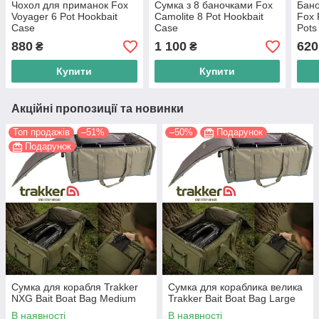
Чохол для приманок Fox
Сумка з 8 баночками Fox
Бано
Voyager 6 Pot Hookbait
Camolite 8 Pot Hookbait
Fox 
Case
Case
Pots
880
1 100
620
₴
₴
Купити
Купити
Акційні пропозиції та новинки
Топ продажів
–51%
–50%
Подарунок
Подарунок
Сумка для корабля Trakker
Сумка для кораблика велика
NXG Bait Boat Bag Medium
Trakker Bait Boat Bag Large
В наявності
В наявності