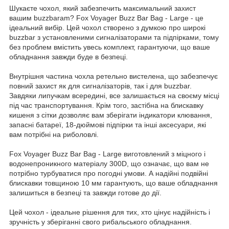
Шукаєте чохол, який забезпечить максимальний захист
вашим buzzbaram? Fox Voyager Buzz Bar Bag - Large - це
ідеальний вибір. Цей чохол створено з думкою про широкі
buzzbar з установленими сигналізаторами та підпірками, тому
без проблем вмістить увесь комплект, гарантуючи, що ваше
обладнання завжди буде в безпеці.
Внутрішня частина чохла ретельно вистелена, що забезпечує
повний захист як для сигналізаторів, так і для buzzbar.
Завдяки липучкам всередині, все залишається на своєму місці
під час транспортування. Крім того, застібна на блискавку
кишеня з сітки дозволяє вам зберігати індикатори клювання,
запасні батареї, 18-дюймові підпірки та інші аксесуари, які
вам потрібні на риболовлі.
Fox Voyager Buzz Bar Bag - Large виготовлений з міцного і
водонепроникного матеріалу 300D, що означає, що вам не
потрібно турбуватися про погодні умови. А надійні подвійні
блискавки товщиною 10 мм гарантують, що ваше обладнання
залишиться в безпеці та завжди готове до дії.
Цей чохол - ідеальне рішення для тих, хто цінує надійність і
зручність у зберіганні свого рибальського обладнання.