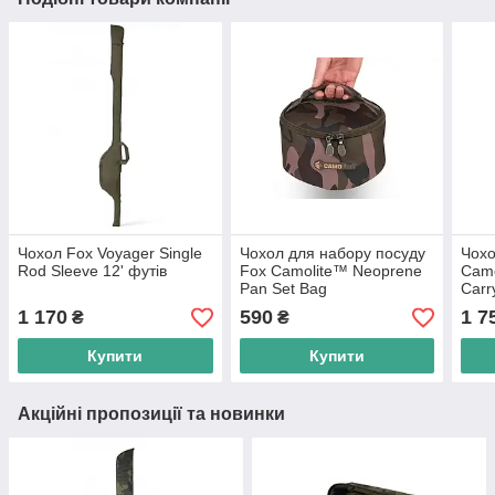
Чохол Fox Voyager Single
Чохол для набору посуду
Чохо
Rod Sleeve 12' футів
Fox Camolite™ Neoprene
Camo
Pan Set Bag
Carry
1 170
590
1 7
₴
₴
Купити
Купити
Акційні пропозиції та новинки