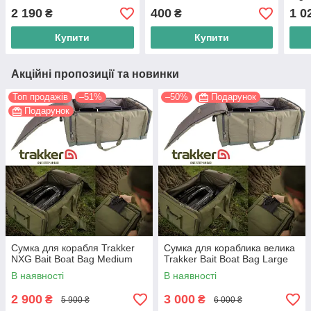
2 190
400
1 0
₴
₴
Купити
Купити
Акційні пропозиції та новинки
Топ продажів
–51%
–50%
Подарунок
Подарунок
Сумка для корабля Trakker
Сумка для кораблика велика
NXG Bait Boat Bag Medium
Trakker Bait Boat Bag Large
В наявності
В наявності
2 900
3 000
₴
₴
5 900 ₴
6 000 ₴