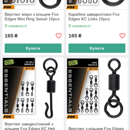
Вертлюг мікро з кільцем Fox
Карабіни швидкоз'ємні Fox
Edges Mini Ring Swivel 10pcs
Edges KC Links 10pcs
В наявності
В наявності
165
165
₴
₴
Купити
Купити
Вертлюг швидкоз'ємний з
кільцем Fox Edges KC Heli
Вертлюг з кільцем Fox Edges