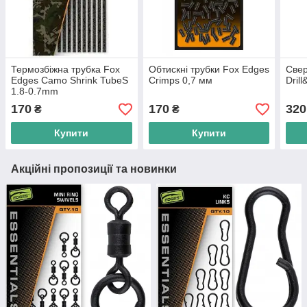
Термозбіжна трубка Fox
Обтискні трубки Fox Edges
Свер
Edges Camo Shrink TubeS
Crimps 0,7 мм
Dril
1.8-0.7mm
170
170
320
₴
₴
Купити
Купити
Акційні пропозиції та новинки