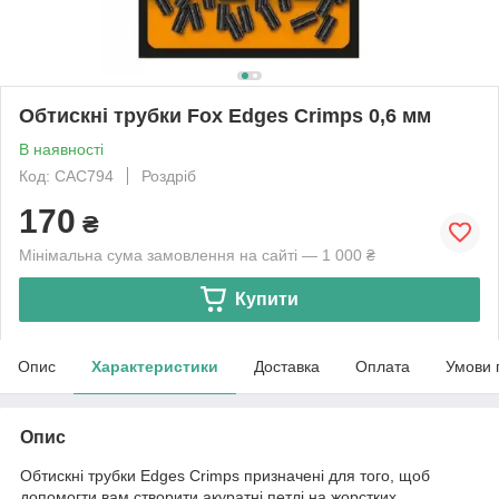
Обтискні трубки Fox Edges Crimps 0,6 мм
В наявності
Код: CAC794
Роздріб
170
₴
Мінімальна сума замовлення на сайті — 1 000 ₴
Купити
Опис
Характеристики
Доставка
Оплата
Умови 
Опис
Обтискні трубки Edges Crimps призначені для того, щоб
допомогти вам створити акуратні петлі на жорстких