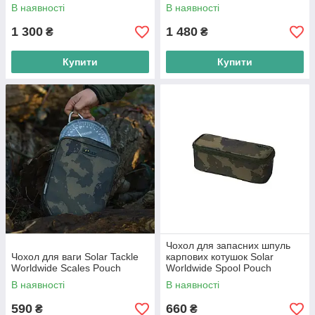
В наявності
В наявності
1 300
1 480
₴
₴
Купити
Купити
Чохол для запасних шпуль
Чохол для ваги Solar Tackle
карпових котушок Solar
Worldwide Scales Pouch
Worldwide Spool Pouch
В наявності
В наявності
590
660
₴
₴