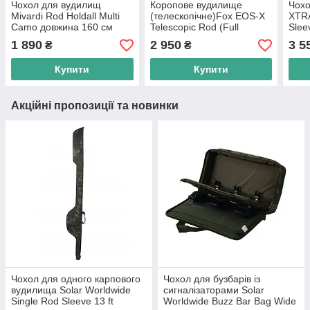
Чохол для вудилищ
Коропове вудилище
Чохо
Mivardi Rod Holdall Multi
(телескопічне)Fox EOS-X
XTR
Camo довжина 160 см
Telescopic Rod (Full
Slee
Shrink) 12' 3,5lb
1 890
2 950
3 5
₴
₴
Купити
Купити
Акційні пропозиції та новинки
Чохол для одного карпового
Чохол для бузбарів із
вудилища Solar Worldwide
сигналізаторами Solar
Single Rod Sleeve 13 ft
Worldwide Buzz Bar Bag Wide