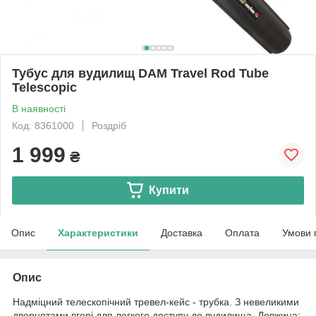
Тубус для вудилищ DAM Travel Rod Tube
Telescopic
В наявності
Код: 8361000
Роздріб
1 999
₴
Купити
Опис
Характеристики
Доставка
Оплата
Умови 
Опис
Надміцний телескопічний тревел-кейс - трубка. З невеликими
дверцятами вгорі для легкого доступу до вудилища. Довжина: