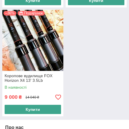
Купити
Купити
–36%
Подарунок
Коропове вудилище FOX
Horizon X4 13' 3.5Lb
В наявності
9 000
₴
14 040 ₴
Купити
Про нас