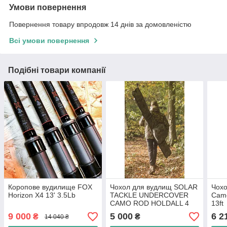
Умови повернення
Повернення товару впродовж 14 днів за домовленістю
Всі умови повернення
Подібні товари компанії
Коропове вудилище FOX
Чохол для вудлищ SOLAR
Чохо
Horizon X4 13' 3.5Lb
TACKLE UNDERCOVER
Camo
CAMO ROD HOLDALL 4
13ft
ROD 13FT
9 000
5 000
6 2
₴
₴
14 040 ₴