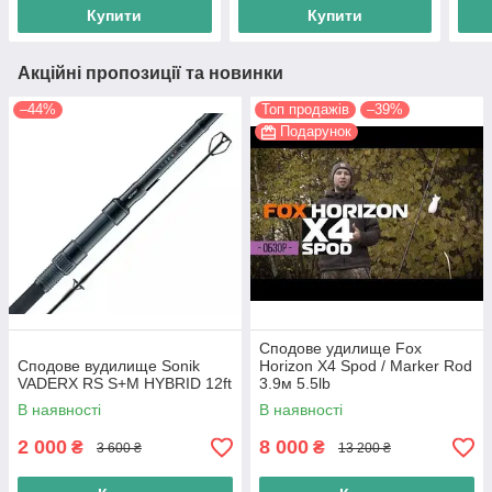
Купити
Купити
Акційні пропозиції та новинки
–44%
Топ продажів
–39%
Подарунок
Сподове удилище Fox
Сподове вудилище Sonik
Horizon X4 Spod / Marker Rod
VADERX RS S+M HYBRID 12ft
3.9м 5.5lb
В наявності
В наявності
2 000
8 000
₴
₴
3 600 ₴
13 200 ₴