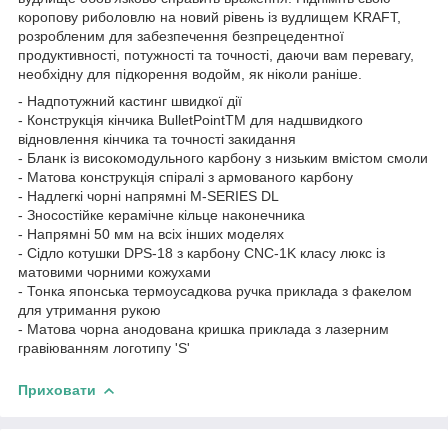
коропову риболовлю на новий рівень із вудлищем KRAFT,
розробленим для забезпечення безпрецедентної
продуктивності, потужності та точності, даючи вам перевагу,
необхідну для підкорення водойм, як ніколи раніше.
- Надпотужний кастинг швидкої дії
- Конструкція кінчика BulletPointTM для надшвидкого
відновлення кінчика та точності закидання
- Бланк із високомодульного карбону з низьким вмістом смоли
- Матова конструкція спіралі з армованого карбону
- Надлегкі чорні напрямні M-SERIES DL
- Зносостійке керамічне кільце наконечника
- Напрямні 50 мм на всіх інших моделях
- Сідло котушки DPS-18 з карбону CNC-1K класу люкс із
матовими чорними кожухами
- Тонка японська термоусадкова ручка приклада з факелом
для утримання рукою
- Матова чорна анодована кришка приклада з лазерним
гравіюванням логотипу 'S'
Приховати