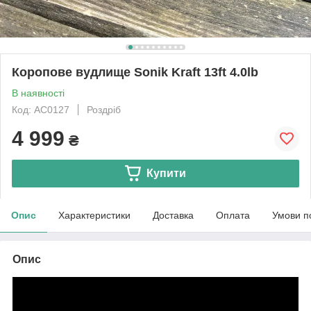
Коропове вудлище Sonik Kraft 13ft 4.0lb
В наявності
Код: AC0127
Роздріб
4 999
₴
Купити
Опис
Характеристики
Доставка
Оплата
Умови п
Опис