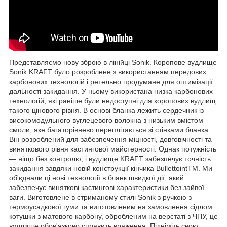
Представляємо нову зброю в лінійці Sonik. Коропове вудлище
Sonik KRAFT було розроблене з використанням передових
карбонових технологій і ретельно продумане для оптимізації
дальності закидання. У ньому використана низка карбонових
технологій, які раніше були недоступні для коропових вудлищ
такого цінового рівня. В основі бланка лежить сердечник із
високомодульного вуглецевого волокна з низьким вмістом
смоли, яке багаторівнево переплітається зі стінками бланка.
Він розроблений для забезпечення міцності, довговічності та
виняткового рівня кастингової майстерності. Однак потужність
— ніщо без контролю, і вудлище KRAFT забезпечує точність
закидання завдяки новій конструкції кінчика BullettointTM. Ми
об'єднали ці нові технології в бланк швидкої дії, який
забезпечує виняткові кастингові характеристики без зайвої
ваги. Виготовлене в стриманому стилі Sonik з ручкою з
термоусадкової гуми та виготовленим на замовлення сідлом
котушки з матового карбону, обробленим на верстаті з ЧПУ, це
вудлище обов'язково справить враження. Підніміть свою