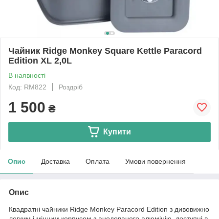
Чайник Ridge Monkey Square Kettle Paracord
Edition XL 2,0L
В наявності
Код: RM822
Роздріб
1 500
₴
Купити
Опис
Доставка
Оплата
Умови повернення
Опис
Квадратні чайники Ridge Monkey Paracord Edition з дивовижно
легким і міцним корпусом з анодованого алюмінію, доступні в