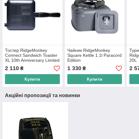
Тостер RidgeMonkey
Чайник RidgeMonkey
Тури
Connect Sandwich Toaster
Square Kettle 1.1l Paracord
Ridg
XL 10th Anniversary Limited
Edition
20L
Edition
2 110
1 330
2 5
₴
₴
Купити
Купити
Акційні пропозиції та новинки