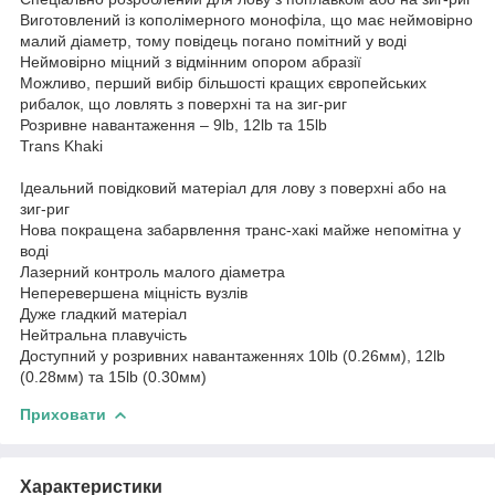
Виготовлений із кополімерного монофіла, що має неймовірно
малий діаметр, тому повідець погано помітний у воді
Неймовірно міцний з відмінним опором абразії
Можливо, перший вибір більшості кращих європейських
рибалок, що ловлять з поверхні та на зиг-риг
Розривне навантаження – 9lb, 12lb та 15lb
Trans Khaki
Ідеальний повідковий матеріал для лову з поверхні або на
зиг-риг
Нова покращена забарвлення транс-хакі майже непомітна у
воді
Лазерний контроль малого діаметра
Неперевершена міцність вузлів
Дуже гладкий матеріал
Нейтральна плавучість
Доступний у розривних навантаженнях 10lb (0.26мм), 12lb
(0.28мм) та 15lb (0.30мм)
Приховати
Характеристики