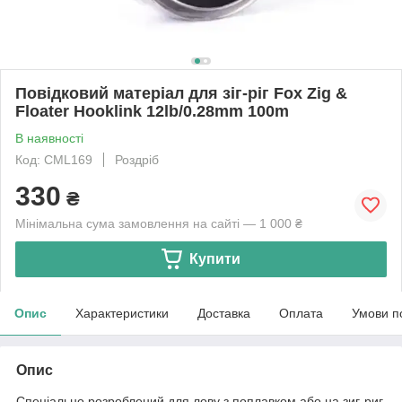
Повідковий матеріал для зіг-ріг Fox Zig &
Floater Hooklink 12lb/0.28mm 100m
В наявності
Код: CML169
Роздріб
330
₴
Мінімальна сума замовлення на сайті — 1 000 ₴
Купити
Опис
Характеристики
Доставка
Оплата
Умови п
Опис
Спеціально розроблений для лову з поплавком або на зиг-риг