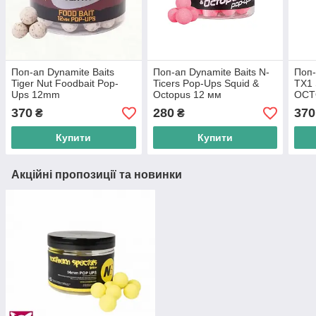
Поп-ап Dynamite Baits
Поп-ап Dynamite Baits N-
Поп
Tiger Nut Foodbait Pop-
Ticers Pop-Ups Squid &
TX1
Ups 12mm
Octopus 12 мм
OCT
15M
370
280
370
₴
₴
Купити
Купити
Акційні пропозиції та новинки