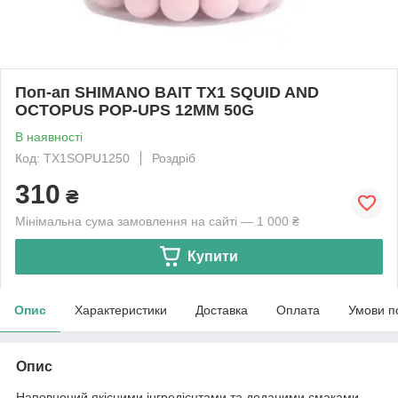
Поп-ап SHIMANO BAIT TX1 SQUID AND
OCTOPUS POP-UPS 12MM 50G
В наявності
Код: TX1SOPU1250
Роздріб
310
₴
Мінімальна сума замовлення на сайті — 1 000 ₴
Купити
Опис
Характеристики
Доставка
Оплата
Умови п
Опис
Наповнений якісними інгредієнтами та доданими смаками,