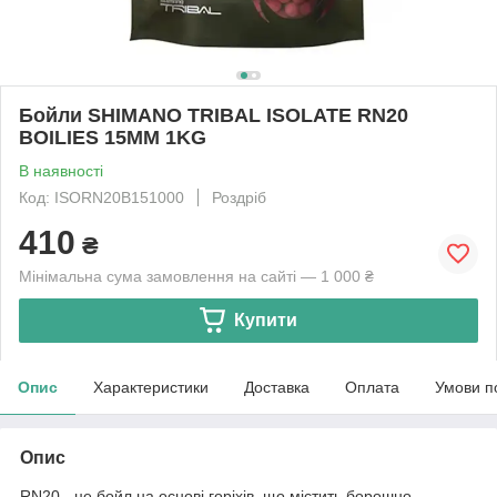
Бойли SHIMANO TRIBAL ISOLATE RN20
BOILIES 15MM 1KG
В наявності
Код: ISORN20B151000
Роздріб
410
₴
Мінімальна сума замовлення на сайті — 1 000 ₴
Купити
Опис
Характеристики
Доставка
Оплата
Умови п
Опис
RN20 - це бойл на основі горіхів, що містить борошно