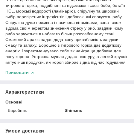
тигрового горіха, подрібнені та підсмажені соєві боби, бетаїн
HCL, морські водорості (ламінарію), спіруліну та широкий
вибір перевірених інгредієнтів і добавок, які спокусять рибу.
Спіруліна дуже поживна і насичена вітамінами, вона також
відома своїм ефектом зниження стресу у риб, завдяки чому
риба харчується в набагато більш розслабленому стані.
Смажений арахіс надає додаткову привабливість завдяки
смаку та запаху. Борошно з тигрового горіха дає додаткову
енергію і зарекомендувало себе як найкраща добавка для
лову коропа. Устрична мушля додає текстуру, а легкий хрускіт
імітує інші продукти, які короп збирає з дна під час годування
Приховати
Характеристики
Основні
Виробник
Shimano
Умови доставки