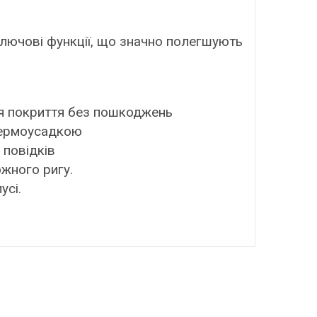
 ключові функції, що значно полегшують
ння покриття без пошкоджень
 термоусадкою
 повідків
ожного ригу.
усі.