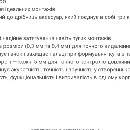
ool
я ідеальних монтажів.
аний до дрібниць аксесуар, який поєднує в собі три
 надійне затягування навіть тугих монтажів
ва розміри (0,3 мм та 0,4 мм) для точного видале
мує гачок і захищає пальці при формуванні кута з
ороті — кожні 5 мм для точного контролю довжини
нує акуратність, точність і зручність у створенні к
ість, функціональність і витривалість в одному корп