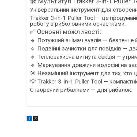
🛠️
Мультитул Trakker 3-in-1 Puller T
Універсальний інструмент для створенн
Trakker 3-in-1 Puller Tool — це продум
роботу з риболовними оснастками.
✅ Основні можливості:
🔹 Потужний знімач вузлів — безпечне й
🔹 Подвійні зачистки для повідків — д
🔹 Теплозахисна вигнута секція — утри
🔹 Маркування довжини волосіні на зв
🎯 Незамінний інструмент для тих, хто ці
💡 Trakker 3-in-1 Puller Tool — компактн
Створений рибалками — для рибалок.