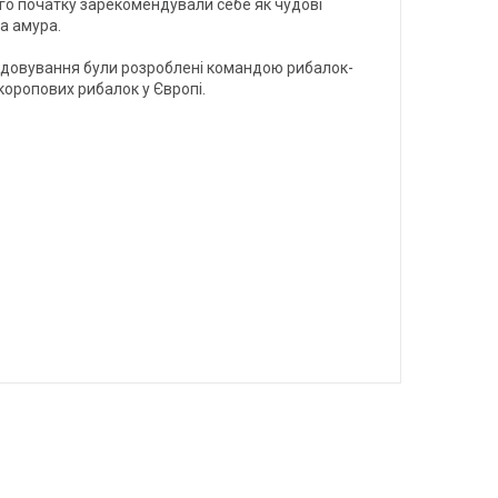
мого початку зарекомендували себе як чудові
а амура.
годовування були розроблені командою рибалок-
коропових рибалок у Європі.