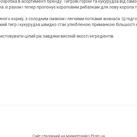
я розробка в асортименті бренду. Тигрові горіхи та кукурудза від са
ала їх разом і тепер пропонує короповим рибалкам для лову коропа т
ного корму, з солодким смаком і легкими нотками ананаса. Ці під
одкий тигр і кукурудза швидко стає улюбленою приманкою більшості 
истовувати цілий рік завдяки високій якості інгредієнтів.
Сайт створений на маркетплейсі
Prom.ua