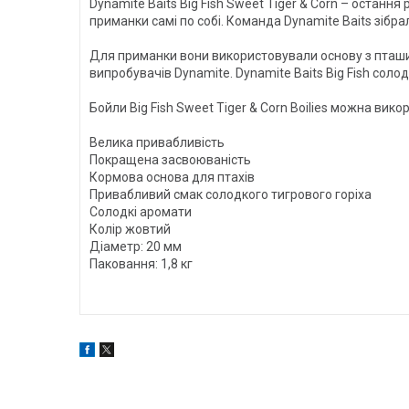
Dynamite Baits Big Fish Sweet Tiger & Corn – останн
приманки самі по собі. Команда Dynamite Baits зібр
Для приманки вони використовували основу з пташи
випробувачів Dynamite. Dynamite Baits Big Fish сол
Бойли Big Fish Sweet Tiger & Corn Boilies можна викор
Велика привабливість
Покращена засвоюваність
Кормова основа для птахів
Привабливий смак солодкого тигрового горіха
Солодкі аромати
Колір жовтий
Діаметр: 20 мм
Паковання: 1,8 кг