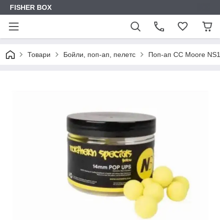
FISHER BOX
Товари
Бойли, поп-ап, пелетс
Поп-ап CC Moore NS1