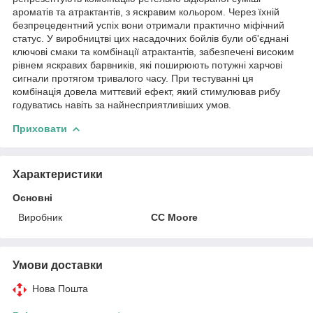
ароматів та атрактантів, з яскравим кольором. Через їхній
безпрецедентний успіх вони отримали практично міфічний
статус. У виробництві цих насадочних бойлів були об'єднані
ключові смаки та комбінації атрактантів, забезпечені високим
рівнем яскравих барвників, які поширюють потужні харчові
сигнали протягом тривалого часу. При тестуванні ця
комбінація довела миттєвий ефект, який стимулював рибу
годуватись навіть за найнесприятливіших умов.
Приховати
Характеристики
Основні
Виробник
CC Moore
Умови доставки
Нова Пошта