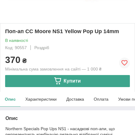
Поп-ап CC Moore NS1 Yellow Pop Up 14mm
В наявності
Код: 90557
Роздріб
370
₴
Мінімальна сума замовлення на сайті — 1 000 ₴
Купити
Опис
Характеристики
Доставка
Оплата
Умови п
Опис
Northern Specials Pop Ups NS1 - насадкові поп-апи, що
репрезентують комбінацію ретельно відібраної суміші