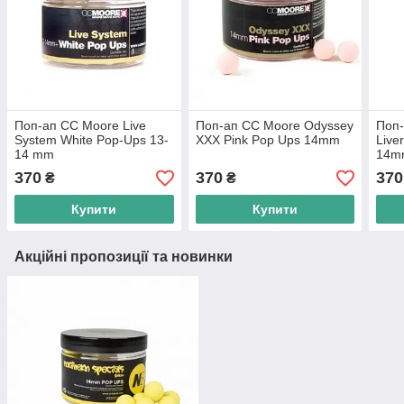
Поп-ап CC Moore Live
Поп-ап CC Moore Odyssey
Поп-
System White Pop-Ups 13-
XXX Pink Pop Ups 14mm
Live
14 mm
14m
370
370
370
₴
₴
Купити
Купити
Акційні пропозиції та новинки