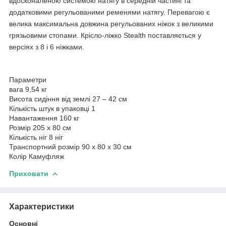
вдосконаленою системою натягу в середній частині та
додатковими регульованими ременями натягу. Перевагою є
велика максимальна довжина регульованих ніжок з великими
грязьовими стопами. Крісло-ліжко Stealth поставляється у
версіях з 8 і 6 ніжками.
Параметри
вага 9,54 кг
Висота сидіння від землі 27 – 42 см
Кількість штук в упаковці 1
Навантаження 160 кг
Розмір 205 х 80 см
Кількість ніг 8 ніг
Транспортний розмір 90 х 80 х 30 см
Колір Камуфляж
Приховати
Характеристики
Основні