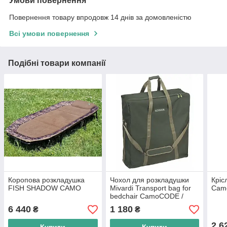
Умови повернення
Повернення товару впродовж 14 днів за домовленістю
Всі умови повернення
Подібні товари компанії
Коропова розкладушка
Чохол для розкладушки
Кріс
FISH SHADOW CAMO
Mivardi Transport bag for
Cam
bedchair CamoCODE /
New Dynasty Air8
6 440
1 180
₴
₴
2 6