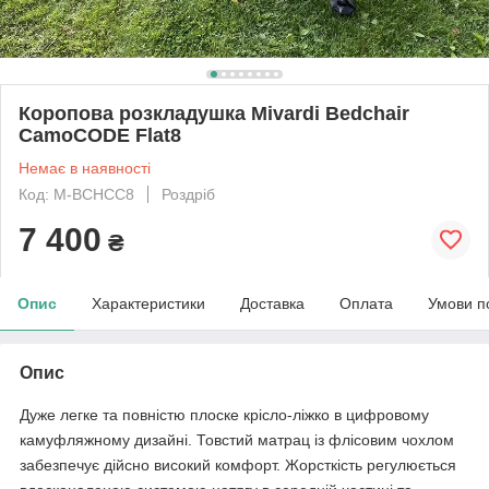
Коропова розкладушка Mivardi Bedchair
CamoCODE Flat8
Немає в наявності
Код: M-BCHCC8
Роздріб
7 400
₴
Опис
Характеристики
Доставка
Оплата
Умови п
Опис
Дуже легке та повністю плоске крісло-ліжко в цифровому
камуфляжному дизайні. Товстий матрац із флісовим чохлом
забезпечує дійсно високий комфорт. Жорсткість регулюється