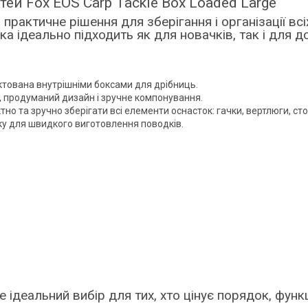
й Fox EOS Carp Tackle Box Loaded Large
практичне рішення для зберігання і організації вс
ка ідеально підходить як для новачків, так і для д
ктована внутрішніми боксами для дрібниць.
к, продуманий дизайн і зручне компонування.
о та зручно зберігати всі елементи оснасток: гачки, вертлюги, ст
ку для швидкого виготовлення поводків.
 ідеальний вибір для тих, хто цінує порядок, функ