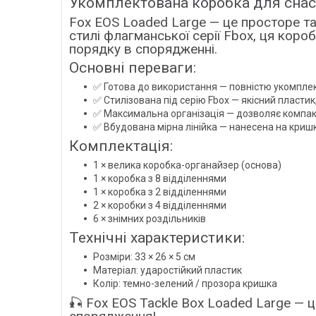
Укомплектована коробка для снасте
Fox EOS Loaded Large — це просторе та 
стилі флагманської серії Fbox, ця короб
порядку в спорядженні.
Основні переваги:
✅ Готова до використання — повністю укомпле
✅ Стилізована під серію Fbox — якісний пласти
✅ Максимальна організація — дозволяє компактн
✅ Вбудована мірна лінійка — нанесена на криш
Комплектація:
1 × велика коробка-органайзер (основа)
1 × коробка з 8 відділеннями
1 × коробка з 2 відділеннями
2 × коробки з 4 відділеннями
6 × знімних роздільників
Технічні характеристики:
Розміри: 33 × 26 × 5 см
Матеріал: ударостійкий пластик
Колір: темно-зелений / прозора кришка
🎣 Fox EOS Tackle Box Loaded Large — це