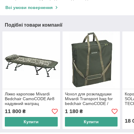
Всі умови повернення
Подібні товари компанії
Ліжко каропове Mivardi
Чохол для розкладушки
Коро
Bedchair CamoCODE Air8
Mivardi Transport bag for
SOL
надувний матрац
bedchair CamoCODE /
TEC
New Dynasty Air8
BED
11 800
1 180
₴
₴
18 
Купити
Купити