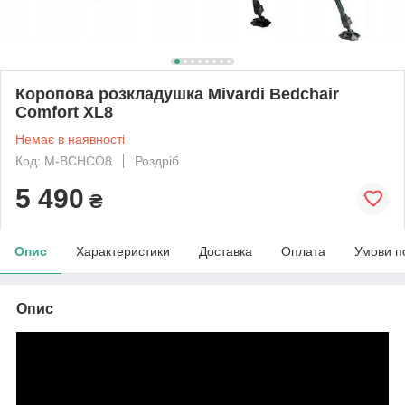
Коропова розкладушка Mivardi Bedchair
Comfort XL8
Немає в наявності
Код: M-BCHCO8
Роздріб
5 490
₴
Опис
Характеристики
Доставка
Оплата
Умови п
Опис