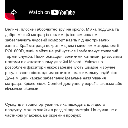
Велике, плоске і абсолютно зручне крісло. М'яка подушка та
добре м'який матрац із теплим флісовим чохлом
забезпечують чудовий комфорт навіть під час тривалих
занять. Краї матраца покриті міцним і миючим матеріалом B-
POL 600D, який майже не руйнується і забезпечує тривалий
термін служби. Ніжки оснащені великими хитними грязьовими
ніжками в ексклюзивному дизайні Mivardi. Унікально
розроблені фіксатори ніжок забезпечують швидке й зручне
регулювання ніжок одним дотиком і максимальну надійність.
Дуже міцний каркас забезпечує ідеальне натягування
матраца. Крісло-ліжко Comfort доступне у версії з шістьма або
вісьмома ніжками.
Сумку для транспортування, яка підходить для цього
продукту, можна знайти в розділі параметрів. Ця сумка не є
частиною упаковки, це окремий продукт.