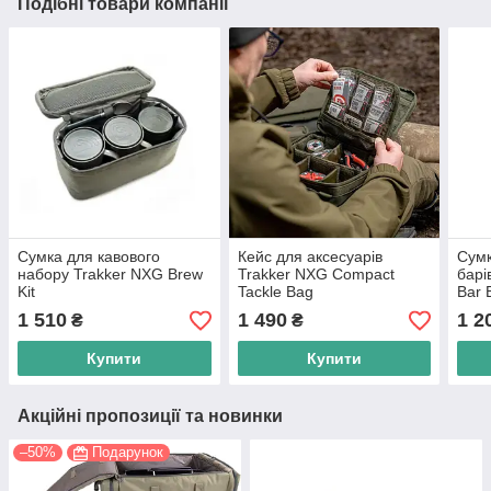
Подібні товари компанії
Сумка для кавового
Кейс для аксесуарів
Сумк
набору Trakker NXG Brew
Trakker NXG Compact
барі
Kit
Tackle Bag
Bar 
1 510
1 490
1 2
₴
₴
Купити
Купити
Акційні пропозиції та новинки
–50%
Подарунок