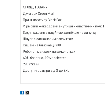
ОГЛЯД ТОВАРУ
Джогери Green Marl
Принт логотипу Black Fox
Фірмовий жакардовий внутрішній еластичний пояс F
Задня кишеня з надійною застібкою на липучку
Шнури з силіконовим покриттям
Кишені на блискавці YKK
Ребристі манжети на щиколотках
60% бавовна, 40% поліестер
290 г/кв.м
Доступні розміри від S до 3XL